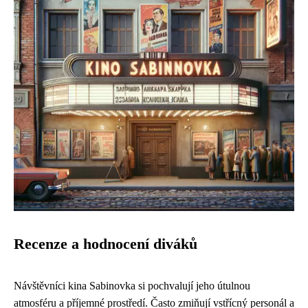
Recenze a hodnocení diváků
Návštěvníci kina Sabinovka si pochvalují jeho útulnou
atmosféru a příjemné prostředí. Často zmiňují vstřícný personál a