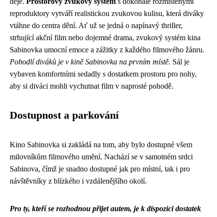
děje.
Prostorový zvukový systém
s dokonale rozmístěnými
reproduktory vytváří realistickou zvukovou kulisu, která diváky
vtáhne do centra dění. Ať už se jedná o napínavý thriller,
strhující akční film nebo dojemné drama, zvukový systém kina
Sabinovka umocní emoce a zážitky z každého filmového žánru.
Pohodlí diváků je v kině Sabinovka na prvním místě.
Sál je
vybaven komfortními sedadly s dostatkem prostoru pro nohy,
aby si diváci mohli vychutnat film v naprosté pohodě.
Dostupnost a parkování
Kino Sabinovka si zakládá na tom, aby bylo dostupné všem
milovníkům filmového umění. Nachází se v samotném srdci
Sabinova, čímž je snadno dostupné jak pro místní, tak i pro
návštěvníky z blízkého i vzdálenějšího okolí.
Pro ty, kteří se rozhodnou přijet autem, je k dispozici dostatek