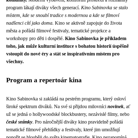
program lákají diváky všech generací.
Kino Sabinovka se stalo
místem, kde se snoubí tradice s modernou a kde se filmoví
nadšenci cítí jako doma.
Kino se aktivně zapojuje do života
města a pořádá filmové festivaly, tematické projekce a
workshopy pro děti i dospělé.
Kino Sabinovka je příkladem
toho, jak může kulturní instituce s bohatou historií úspěšně
vstoupit do nové éry a stát se inspirativním místem pro
všechny.
Program a repertoár kina
Kino Sabinovka si zakládá na pestrém programu, který osloví
široké spektrum diváků. Na své si přijdou milovníci
novinek
, ať
už se jedná o hollywoodské blockbustery, nezávislé filmy, nebo
české snímky
. Pro náročnější diváky kino pravidelně pořádá
tematické filmové přehlídky a festivaly, které jim umožňují
ponořit se hlouběji do světa kinematografie. Kino nezapomíná