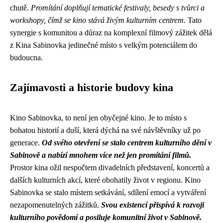
chutě.
Promítání doplňují tematické festivaly, besedy s tvůrci a
workshopy, čímž se kino stává živým kulturním centrem.
Tato
synergie s komunitou a důraz na komplexní filmový zážitek dělá
z Kina Sabinovka jedinečné místo s velkým potenciálem do
budoucna.
Zajímavosti a historie budovy kina
Kino Sabinovka, to není jen obyčejné kino. Je to místo s
bohatou historií a duší, která dýchá na své návštěvníky už po
generace.
Od svého otevření se stalo centrem kulturního dění v
Sabinově a nabízí mnohem více než jen promítání filmů.
Prostor kina ožil nespočtem divadelních představení, koncertů a
dalších kulturních akcí, které obohatily život v regionu. Kino
Sabinovka se stalo místem setkávání, sdílení emocí a vytváření
nezapomenutelných zážitků.
Svou existencí přispívá k rozvoji
kulturního povědomí a posiluje komunitní život v Sabinově.