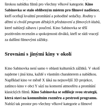
širokou nabídku filmů pro všechny věkové kategorie.
Kino
Sabinovka se stalo oblíbeným místem pro filmové nadšence
,
kteří oceňují kvalitní promítání a pohodlné sedačky.
Rodiny s
dětmi si chválí program dětských představení a filmových klubů
,
které nabízejí zábavu i poučení. Kino Sabinovka se těší
pozitivním recenzím a spokojenosti diváků, kteří se rádi vracejí
za dalšími filmovými zážitky.
Srovnání s jinými kiny v okolí
Kino Sabinovka není samo v oblasti kulturních zážitků. V okolí
najdeme i jiná kina, každé s vlastním charakterem a nabídkou.
Například kino ve městě X láká na nejnovější 3D projekce,
zatímco kino v obci Y sází na komorní atmosféru a promítání
klasických filmů.
Kino Sabinovka se odlišuje svou strategií,
která staví na komunitním rozměru a pestrostí programu.
Nabízí tak prostor pro všechny věkové kategorie a filmové