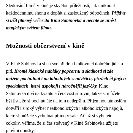
Sledování filmů v kině je skvělou příležitostí, jak uniknout
každodennímu shonu a dopřát si zasloužený odpočinek.
Přijďte
si užít filmový večer do Kina Sabinovka a nechte se unést
magickým světem filmu.
Možnosti občerstvení v kině
V Kině Sabinovka si na své přijdou i milovníci dobrého jídla a
pití.
Kromě klasické nabídky popcornu a sladkostí si zde
můžete pochutnat i na lahodných sendvičích, pizzách či jiných
specialitách, které uspokojí i náročnější jazýčky.
Kino
Sabinovka dbá na kvalitu a čerstvost surovin, takže si můžete
být jisti, že si pochutnáte na tom nejlepším. Příjemnou atmosféru
dotváří i široký výběr nealkoholických i alkoholických nápojů,
které si můžete vychutnat přímo v sále. Ať už si vyberete
cokoliv, věříme, že si čas strávený v Kině Sabinovka užijete
plnými doušky.