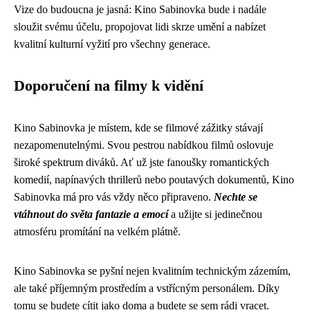
Vize do budoucna je jasná: Kino Sabinovka bude i nadále
sloužit svému účelu, propojovat lidi skrze umění a nabízet
kvalitní kulturní vyžití pro všechny generace.
Doporučení na filmy k vidění
Kino Sabinovka je místem, kde se filmové zážitky stávají
nezapomenutelnými. Svou pestrou nabídkou filmů oslovuje
široké spektrum diváků. Ať už jste fanoušky romantických
komedií, napínavých thrillerů nebo poutavých dokumentů, Kino
Sabinovka má pro vás vždy něco připraveno.
Nechte se
vtáhnout do světa fantazie a emocí
a užijte si jedinečnou
atmosféru promítání na velkém plátně.
Kino Sabinovka se pyšní nejen kvalitním technickým zázemím,
ale také příjemným prostředím a vstřícným personálem. Díky
tomu se budete cítit jako doma a budete se sem rádi vracet.