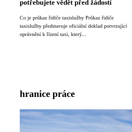
potřebujete vědět před žádostí
Co je průkaz řidiče taxislužby Průkaz řidiče
taxislužby představuje oficiální doklad potvrzující
oprávnění k řízení taxi, který...
hranice práce