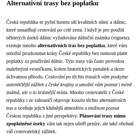
Alternativní trasy bez poplatku
Česká republika se pyšní hustou sítí kvalitních silnic a dálnic,
které usnadňují cestování po celé zemi. I když je pro použití
některých úseků dálnic vyžadována dálniční známka (vigneta),
existuje mnoho
alternativních tras bez poplatku
, které vám
umožní prozkoumat krásy České republiky bez nutnosti platit
poplatky za používání dálnic. Tyto trasy vás často provedou
malebnými vesničkami, kolem historických památek a skrze
úchvatnou přírodu.
Cestování po těchto trasách vám poskytne
autentičtější zážitek z české krajiny a umožní vám poznat i méně
známá, ale o to krásnější místa.
Mnoho cestovatelů z České
republiky i ze zahraničí objevuje kouzlo těchto alternativních
tras a oceňuje jejich klidnější atmosféru a možnost poznat
Českou republiku z jiné perspektivy.
Plánování trasy mimo
zpoplatněné úseky
vám tak nejen ušetří peníze, ale také obohatí
váš cestovatelský zážitek.