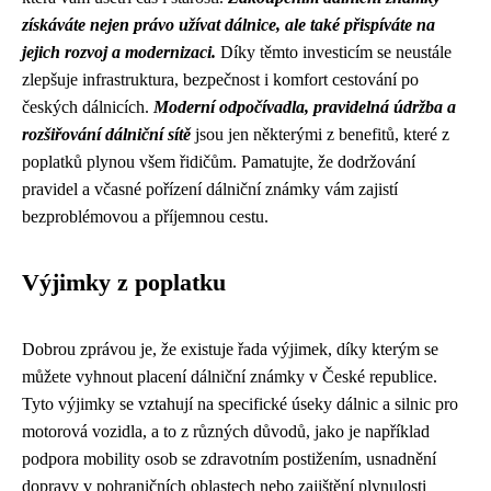
získáváte nejen právo užívat dálnice, ale také přispíváte na
jejich rozvoj a modernizaci.
Díky těmto investicím se neustále
zlepšuje infrastruktura, bezpečnost i komfort cestování po
českých dálnicích.
Moderní odpočívadla, pravidelná údržba a
rozšiřování dálniční sítě
jsou jen některými z benefitů, které z
poplatků plynou všem řidičům. Pamatujte, že dodržování
pravidel a včasné pořízení dálniční známky vám zajistí
bezproblémovou a příjemnou cestu.
Výjimky z poplatku
Dobrou zprávou je, že existuje řada výjimek, díky kterým se
můžete vyhnout placení dálniční známky v České republice.
Tyto výjimky se vztahují na specifické úseky dálnic a silnic pro
motorová vozidla, a to z různých důvodů, jako je například
podpora mobility osob se zdravotním postižením, usnadnění
dopravy v pohraničních oblastech nebo zajištění plynulosti