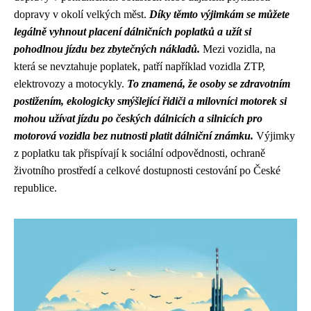
dopravy v okolí velkých měst.
Díky těmto výjimkám se můžete
legálně vyhnout placení dálničních poplatků a užít si
pohodlnou jízdu bez zbytečných nákladů.
Mezi vozidla, na
která se nevztahuje poplatek, patří například vozidla ZTP,
elektrovozy a motocykly.
To znamená, že osoby se zdravotním
postižením, ekologicky smýšlející řidiči a milovníci motorek si
mohou užívat jízdu po českých dálnicích a silnicích pro
motorová vozidla bez nutnosti platit dálniční známku.
Výjimky
z poplatku tak přispívají k sociální odpovědnosti, ochraně
životního prostředí a celkové dostupnosti cestování po České
republice.