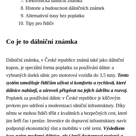
Elektronická dálniční známka
Historie a budoucnost dálničních známek
Alternativní trasy bez poplatku
Tipy pro řidiče
Co je to dálniční známka
Dálniční známka, v České republice známá také jako dálniční
kupon, je speciální forma poplatku za používání dálnic a
vybraných úseků silnic pro motorová vozidla do 3,5 tuny.
Tento
systém umožňuje řidičům užívat si komfortu a rychlosti, které
dálnice nabízejí, a zároveň přispívat na jejich údržbu a rozvoj.
Poplatek za používání dálnic v České republice je klíčovým
prvkem pro udržení a modernizaci silniční infrastruktury. Díky
němu se mohou řidiči těšit z kvalitních a bezpečných cest, které
jim šetří čas i peníze. Investice do dopravní infrastruktury navíc
podporují ekonomický růst a mobilitu v celé zemi.
Výsledkem
jsou nejen moderní dálnice, ale i lepší dostupnost regionů a