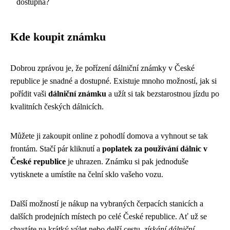
dostupná?
Kde koupit známku
Dobrou zprávou je, že pořízení dálniční známky v České
republice je snadné a dostupné. Existuje mnoho možností, jak si
pořídit vaši
dálniční známku
a užít si tak bezstarostnou jízdu po
kvalitních českých dálnicích.
Můžete ji zakoupit online z pohodlí domova a vyhnout se tak
frontám. Stačí pár kliknutí a
poplatek za používání dálnic v
České republice
je uhrazen. Známku si pak jednoduše
vytisknete a umístíte na čelní sklo vašeho vozu.
Další možností je nákup na vybraných čerpacích stanicích a
dalších prodejních místech po celé České republice. Ať už se
chystáte na krátký výlet nebo delší cestu,
získání dálniční