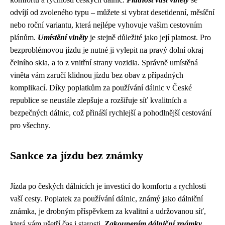
odvíjí od zvoleného typu – můžete si vybrat desetidenní, měsíční
nebo roční variantu, která nejlépe vyhovuje vašim cestovním
plánům.
Umístění viněty
je stejně důležité jako její platnost. Pro
bezproblémovou jízdu je nutné ji vylepit na pravý dolní okraj
čelního skla, a to z vnitřní strany vozidla. Správně umístěná
viněta vám zaručí klidnou jízdu bez obav z případných
komplikací. Díky poplatkům za používání dálnic v České
republice se neustále zlepšuje a rozšiřuje síť kvalitních a
bezpečných dálnic, což přináší rychlejší a pohodlnější cestování
pro všechny.
Sankce za jízdu bez známky
Jízda po českých dálnicích je investicí do komfortu a rychlosti
vaší cesty. Poplatek za používání dálnic, známý jako dálniční
známka, je drobným příspěvkem za kvalitní a udržovanou síť,
která vám ušetří čas i starosti.
Zakoupením dálniční známky