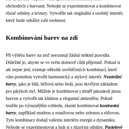
obchodech s barvami. Nebojte se experimentovat a kombinovat
různé odstíny a textury. Vytvoříte tak originální a osobitý interiér,
který bude odrážet vaši osobnost.
Kombinování barev na zdi
Při výběru barev na zeď neexistují žádná striktní pravidla.
Důležité je, abyste se ve svém domově cítili příjemně. Pokud si
ale nejste jistí, existuje několik osvědčených kombinací, které
vám pomohou vytvořit harmonický a stylový interiér.
Neutrální
barvy
, jako je bílá, béžová nebo šedá, jsou skvělým základem
pro jakýkoli styl. Můžete je kombinovat s téměř jakoukoli jinou
barvou a vytvořit tak klidnou a elegantní atmosféru. Pokud
toužíte po výraznějším vzhledu, zkuste kombinovat
kontrastní
barvy
, například modrou a oranžovou nebo zelenou a růžovou.
Tyto kombinace dodají vašemu interiéru energii a dynamiku.
Nebojte se experimentovat a hrát si s různými odstíny.
Pastelové