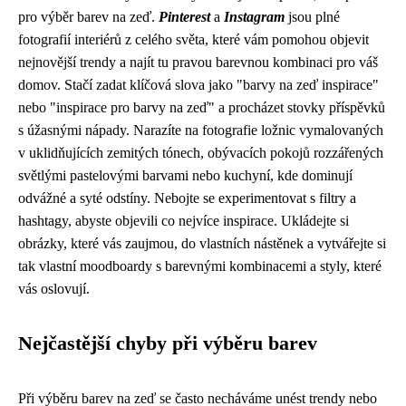
pro výběr barev na zeď.
Pinterest
a
Instagram
jsou plné
fotografií interiérů z celého světa, které vám pomohou objevit
nejnovější trendy a najít tu pravou barevnou kombinaci pro váš
domov. Stačí zadat klíčová slova jako "barvy na zeď inspirace"
nebo "inspirace pro barvy na zeď" a procházet stovky příspěvků
s úžasnými nápady. Narazíte na fotografie ložnic vymalovaných
v uklidňujících zemitých tónech, obývacích pokojů rozzářených
světlými pastelovými barvami nebo kuchyní, kde dominují
odvážné a syté odstíny. Nebojte se experimentovat s filtry a
hashtagy, abyste objevili co nejvíce inspirace. Ukládejte si
obrázky, které vás zaujmou, do vlastních nástěnek a vytvářejte si
tak vlastní moodboardy s barevnými kombinacemi a styly, které
vás oslovují.
Nejčastější chyby při výběru barev
Při výběru barev na zeď se často necháváme unést trendy nebo