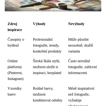
Zdroj
Výhody
Nevýhody
inspirace
Časopisy o
Profesionální
Může působit
bydlení
fotografie, trendy,
neosobně, dražší
konkrétní produkty
varianta
Online
Široká škála stylů,
Často nereálné
platformy
možnost uložit si
fotografie, zahlcení
(Pinterest,
inspiraci, bezplatné
informacemi
Instagram)
Vzorníky
Reálné barvy,
Méně inspirativní
barev
možnost
než fotografie,
kombinovat odstíny
vyžaduje