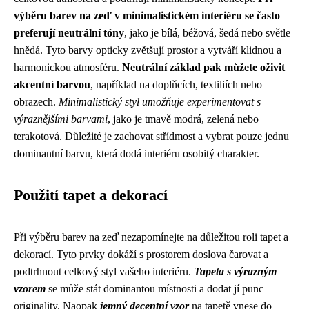
výběru barev na zeď v minimalistickém interiéru se často
preferují neutrální tóny
, jako je bílá, béžová, šedá nebo světle
hnědá. Tyto barvy opticky zvětšují prostor a vytváří klidnou a
harmonickou atmosféru.
Neutrální základ pak můžete oživit
akcentní barvou
, například na doplňcích, textiliích nebo
obrazech.
Minimalistický styl umožňuje experimentovat s
výraznějšími barvami
, jako je tmavě modrá, zelená nebo
terakotová. Důležité je zachovat střídmost a vybrat pouze jednu
dominantní barvu, která dodá interiéru osobitý charakter.
Použití tapet a dekorací
Při výběru barev na zeď nezapomínejte na důležitou roli tapet a
dekorací. Tyto prvky dokáží s prostorem doslova čarovat a
podtrhnout celkový styl vašeho interiéru.
Tapeta s výrazným
vzorem
se může stát dominantou místnosti a dodat jí punc
originality. Naopak
jemný decentní vzor
na tapetě vnese do