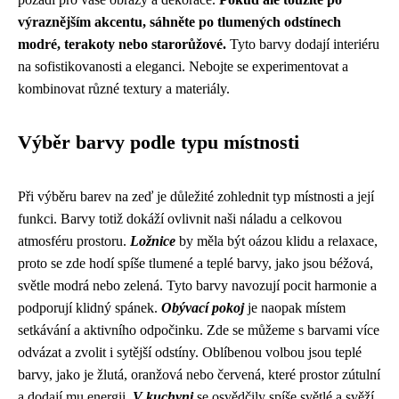
výraznějším akcentu, sáhněte po tlumených odstínech
modré, terakoty nebo starorůžové.
Tyto barvy dodají interiéru
na sofistikovanosti a eleganci. Nebojte se experimentovat a
kombinovat různé textury a materiály.
Výběr barvy podle typu místnosti
Při výběru barev na zeď je důležité zohlednit typ místnosti a její
funkci. Barvy totiž dokáží ovlivnit naši náladu a celkovou
atmosféru prostoru.
Ložnice
by měla být oázou klidu a relaxace,
proto se zde hodí spíše tlumené a teplé barvy, jako jsou béžová,
světle modrá nebo zelená. Tyto barvy navozují pocit harmonie a
podporují klidný spánek.
Obývací pokoj
je naopak místem
setkávání a aktivního odpočinku. Zde se můžeme s barvami více
odvázat a zvolit i sytější odstíny. Oblíbenou volbou jsou teplé
barvy, jako je žlutá, oranžová nebo červená, které prostor zútulní
a dodají mu energii.
V kuchyni
se osvědčily spíše světlé a svěží