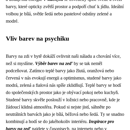
barvy, které opticky zvětší prostor a podpoří chuť k jídlu. Ideální
volbou je bílá, světle šedá nebo pastelové odstíny zelené a
modré.
Vliv barev na psychiku
Barvy na zdi v bytě dokáží ovlivnit naši náladu a chování více,
než si myslíme.
Výběr barev na zeď
by se tak neměl
podceňovat. Zatímco teplé barvy jako žlutá, oranžová nebo
červená v nás evokují energii a optimismus, studené barvy jako
modrá, zelená a fialová nás spíše zklidňují. Teplé barvy se hodí
do společenských prostor jako je obývací pokoj nebo kuchyň.
Studené barvy skvěle poslouží v ložnici nebo pracovně, kde je
žádoucí klidná atmosféra. Pokud si nejste jistí, sáhněte po
neutrálních barvách jako je bílá, béžová nebo šedá. Ty se snadno
kombinují a hodí se do jakéhokoliv interiéru.
Inspirace pro
barvy na zeď
najdete v časopisech, na internetu nebo v