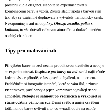
prostoru klid a eleganci. Nebojte se experimentovat s
kombinacemi barev a vzorů. Zkuste sladit tapetu s barvou stěn
tak, aby se vzájemně doplňovaly a vytvářely harmonický celek.
Nezapomínejte ani na doplňky.
Obrazy, zrcadla, police s
knihami
, to vše dotváří celkovou atmosféru a dodává interiéru
osobitý charakter.
Tipy pro malování zdí
Při výběru barev na zeď nechte proudit svou kreativitu a nebojte
se experimentovat.
Inspirace pro barvy na zeď
se dá najít všude
kolem nás - v přírodě, v časopisech o bydlení, na internetu.
Prohlédněte si fotografie interiérů, které se vám líbí, a zkuste
identifikovat, jaké barvy a jejich kombinace vytvářejí danou
atmosféru.
Nebojte se sáhnout po vzornících a vyzkoušet si
různé odstíny přímo na zdi.
Denní světlo a umělé osvětlení
totiž mohou barvy ovlivnit a to, co vypadá dobře na papíře,