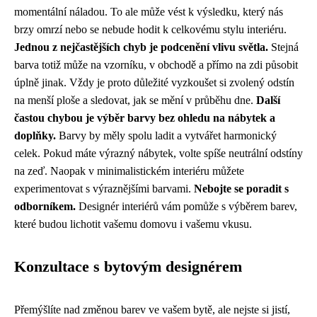
momentální náladou. To ale může vést k výsledku, který nás
brzy omrzí nebo se nebude hodit k celkovému stylu interiéru.
Jednou z nejčastějších chyb je podcenění vlivu světla.
Stejná
barva totiž může na vzorníku, v obchodě a přímo na zdi působit
úplně jinak. Vždy je proto důležité vyzkoušet si zvolený odstín
na menší ploše a sledovat, jak se mění v průběhu dne.
Další
častou chybou je výběr barvy bez ohledu na nábytek a
doplňky.
Barvy by měly spolu ladit a vytvářet harmonický
celek. Pokud máte výrazný nábytek, volte spíše neutrální odstíny
na zeď. Naopak v minimalistickém interiéru můžete
experimentovat s výraznějšími barvami.
Nebojte se poradit s
odborníkem.
Designér interiérů vám pomůže s výběrem barev,
které budou lichotit vašemu domovu i vašemu vkusu.
Konzultace s bytovým designérem
Přemýšlíte nad změnou barev ve vašem bytě, ale nejste si jistí,