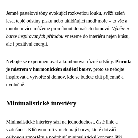
Jemné pastelové tóny evokující rozkvetlou louku, svěží zeleň
lesa, teplé odstíny písku nebo uklidňující modř moře – to vše a
mnohem více můžeme promítnout do našich domovů.
Výběrem
barev inspirovaných přírodou
vneseme do interiéru nejen krásu,
ale i pozitivní energii.
Nebojte se experimentovat a kombinovat různé odstíny.
Příroda
je mistrem v harmonickém sladění barev
, proto se nebojte
inspirovat a vytvořte si domov, kde se budete cítit příjemně a
uvolněně.
Minimalistické interiéry
Minimalistické interiéry sází na jednoduchost, čisté linie a
vzdušnost. Klíčovou roli v nich hrají barvy, které dotváří
celkovou atmosféru a podtrhují minimalistický koncept.
Při