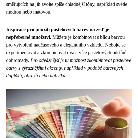
směřujících na jih zvolte spíše chladnější tóny, například světle
modrou nebo mátovou.
Inspirace pro použití pastelových barev na zeď je
nepřeberné množství.
Můžete je kombinovat s bílou barvou
pro vytvoření nadčasového a elegantního vzhledu. Nebojte se
experimentovat a zkombinovat dva a více pastelových odstínů
dohromady.
Pro odvážnější je tu možnost zkombinovat pastelové
barvy s výraznějšími akcenty, například v podobě barevných
doplňků, obrazů nebo nábytku.