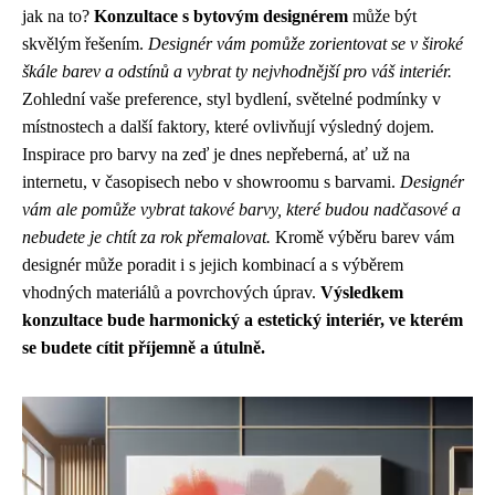
jak na to?
Konzultace s bytovým designérem
může být
skvělým řešením.
Designér vám pomůže zorientovat se v široké
škále barev a odstínů a vybrat ty nejvhodnější pro váš interiér.
Zohlední vaše preference, styl bydlení, světelné podmínky v
místnostech a další faktory, které ovlivňují výsledný dojem.
Inspirace pro barvy na zeď je dnes nepřeberná, ať už na
internetu, v časopisech nebo v showroomu s barvami.
Designér
vám ale pomůže vybrat takové barvy, které budou nadčasové a
nebudete je chtít za rok přemalovat.
Kromě výběru barev vám
designér může poradit i s jejich kombinací a s výběrem
vhodných materiálů a povrchových úprav.
Výsledkem
konzultace bude harmonický a estetický interiér, ve kterém
se budete cítit příjemně a útulně.