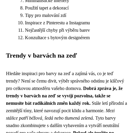
Minimalistické interiéry
Použití tapet a dekorací
Tipy pro malování zdí
Inspirace z Pinterestu a Instagramu
Nejčastější chyby při výběru barev
Konzultace s bytovým designérem
Trendy v barvách na zeď
Hledáte inspiraci pro barvy na zeď a zajímá vás, co je teď
trendy? Není se čemu divit, výběr správného odstínu je klíčový
pro celkovou atmosféru vašeho domova.
Dobrá zpráva je, že
trendy v barvách na zeď se vyvíjí pozvolna, takže se
nemusíte bát radikálních změn každý rok.
Stále letí přírodní a
zemitější tóny, které navozují pocit klidu a harmonie.
Mezi
stálice patří béžová, šedá nebo tlumená zelená.
Tyto barvy
snadno zkombinujete s dalším vybavením a vytváří neutrální
pozadí pro vaše obrazy a dekorace.
Pokud ale toužíte po