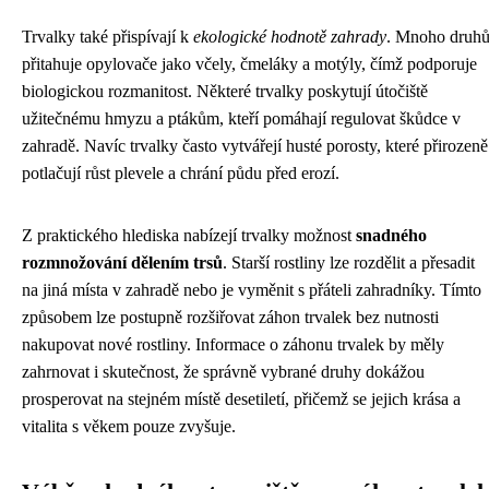
Trvalky také přispívají k
ekologické hodnotě zahrady
. Mnoho druh
přitahuje opylovače jako včely, čmeláky a motýly, čímž podporuje
biologickou rozmanitost. Některé trvalky poskytují útočiště
užitečnému hmyzu a ptákům, kteří pomáhají regulovat škůdce v
zahradě. Navíc trvalky často vytvářejí husté porosty, které přirozeně
potlačují růst plevele a chrání půdu před erozí.
Z praktického hlediska nabízejí trvalky možnost
snadného
rozmnožování dělením trsů
. Starší rostliny lze rozdělit a přesadit
na jiná místa v zahradě nebo je vyměnit s přáteli zahradníky. Tímto
způsobem lze postupně rozšiřovat záhon trvalek bez nutnosti
nakupovat nové rostliny. Informace o záhonu trvalek by měly
zahrnovat i skutečnost, že správně vybrané druhy dokážou
prosperovat na stejném místě desetiletí, přičemž se jejich krása a
vitalita s věkem pouze zvyšuje.