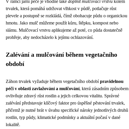
V rámci jarní péče je vhodné také
doplnit mulčovací vrstvu
kolem
trvalek, která pomáhá udržovat vlhkost v půdě, potlačuje růst
plevele a postupně se rozkládá, čímž obohacuje půdu o organickou
hmotu. Jako mulč můžeme použít kůru, štěpku, kompost nebo
slámu. Mulčovací vrstvu aplikujeme až poté, co půda dostatečně
prohřeje, aby nedocházelo k jejímu ochlazování.
Zalévání a mulčování během vegetačního
období
Záhon trvalek vyžaduje během vegetačního období
pravidelnou
péči v oblasti zavlažování a mulčování
, která zásadním způsobem
ovlivňuje zdravý růst rostlin a jejich celkovou vitalitu. Správné
zalévání představuje klíčový faktor pro úspěšné pěstování trvalek,
přičemž je nutné brát v úvahu specifické nároky jednotlivých druhů
rostlin, typ půdy, klimatické podmínky a aktuální počasí v dané
lokalitě.