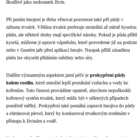
škodlivé jako nedostatek živin.
Při jarním hnojení je třeba věnovat pozornost také
pH půdy v
záhonu trvalek
. Většina trvalek preferuje neutrální až mírně kyselou
půdu, ale některé druhy mají specifické nároky. Pokud je půda příliš
kyselá, můžeme ji upravit vápněním, které provedeme již na podzi
nebo v časném jaře před aplikací hnojiv. Naopak příliš zásaditou
půdu lze okyselit přidáním rašeliny nebo síry.
Dalším významným aspektem jarní péče je
prokypření půdy
kolem rostlin
, které umožní lepší pronikání vzduchu a vody ke
kořenům. Tuto činnost provádíme opatrně, abychom nepoškodili
kořenový systém trvalek, který může být v některých případech
poměrně mělký. Prokypření také pomáhá zapravit hnojiva do půdy
a eliminovat plevel, který by konkuroval trvalkovým rostlinám v
přístupu k živinám a vodě.