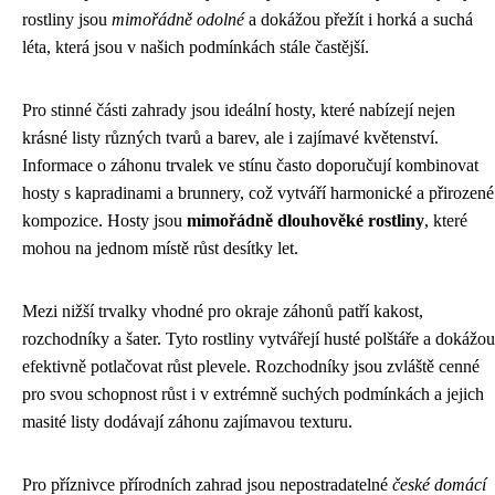
rostliny jsou
mimořádně odolné
a dokážou přežít i horká a suchá
léta, která jsou v našich podmínkách stále častější.
Pro stinné části zahrady jsou ideální hosty, které nabízejí nejen
krásné listy různých tvarů a barev, ale i zajímavé květenství.
Informace o záhonu trvalek ve stínu často doporučují kombinovat
hosty s kapradinami a brunnery, což vytváří harmonické a přirozené
kompozice. Hosty jsou
mimořádně dlouhověké rostliny
, které
mohou na jednom místě růst desítky let.
Mezi nižší trvalky vhodné pro okraje záhonů patří kakost,
rozchodníky a šater. Tyto rostliny vytvářejí husté polštáře a dokážou
efektivně potlačovat růst plevele. Rozchodníky jsou zvláště cenné
pro svou schopnost růst i v extrémně suchých podmínkách a jejich
masité listy dodávají záhonu zajímavou texturu.
Pro příznivce přírodních zahrad jsou nepostradatelné
české domácí