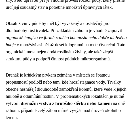
síry. Před úpravou pH je vhodné provést rozbor půdy, který přesně
určí její současný stav a potřebné množství úpravných látek.
Obsah živin v půdě by měl být vyvážený a dostatečný pro
dlouhodobý růst trvalek. Při zakládání záhonu je vhodné zapravit
organické hnojivo ve formě zralého kompostu nebo dobře uleželého
hnoje
v množství asi pět až deset kilogramů na metr čtvereční. Tato
organická hmota nejen dodá rostlinám živiny, ale také zlepší
strukturu půdy a podpoří činnost půdních mikroorganismů.
Drenáž je kritickým prvkem zejména v místech se špatnou
propustností podloží nebo tam, kde hrozí stagnace vody. Trvalky
obecně nesnášejí dlouhodobé zamokření kořenů, které vede k jejich
hnilobě a odumírání rostlin. V problematických lokalitách je nutné
vytvořit
drenážní vrstvu z hrubšího štěrku nebo kamení
na dně
záhonu, případně celý záhon mírně vyvýšit nad úroveň okolního
terénu.