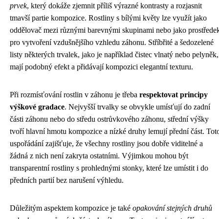
prvek
, který dokáže zjemnit příliš výrazné kontrasty a rozjasnit
tmavší partie kompozice. Rostliny s bílými květy lze využít jako
oddělovač mezi různými barevnými skupinami nebo jako prostřede
pro vytvoření vzdušnějšího vzhledu záhonu. Stříbřité a šedozelené
listy některých trvalek, jako je například čistec vlnatý nebo pelyněk,
mají podobný efekt a přidávají kompozici elegantní texturu.
Při rozmísťování rostlin v záhonu je třeba
respektovat principy
výškové gradace
. Nejvyšší trvalky se obvykle umísťují do zadní
části záhonu nebo do středu ostrůvkového záhonu, střední výšky
tvoří hlavní hmotu kompozice a nízké druhy lemují přední část. Tot
uspořádání zajišťuje, že všechny rostliny jsou dobře viditelné a
žádná z nich není zakryta ostatními. Výjimkou mohou být
transparentní rostliny s prohlednými stonky, které lze umístit i do
předních partií bez narušení výhledu.
Důležitým aspektem kompozice je také
opakování stejných druhů