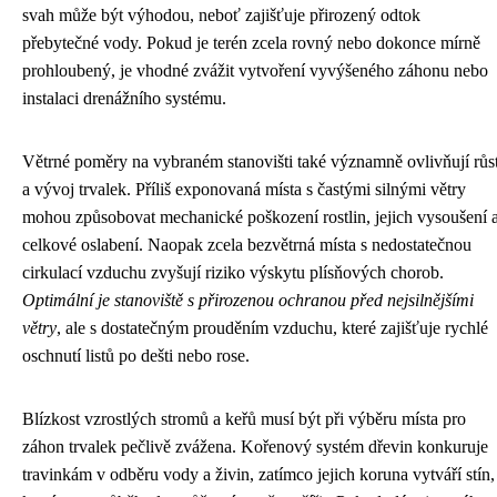
svah může být výhodou, neboť zajišťuje přirozený odtok
přebytečné vody. Pokud je terén zcela rovný nebo dokonce mírně
prohloubený, je vhodné zvážit vytvoření vyvýšeného záhonu nebo
instalaci drenážního systému.
Větrné poměry na vybraném stanovišti také významně ovlivňují růs
a vývoj trvalek. Příliš exponovaná místa s častými silnými větry
mohou způsobovat mechanické poškození rostlin, jejich vysoušení 
celkové oslabení. Naopak zcela bezvětrná místa s nedostatečnou
cirkulací vzduchu zvyšují riziko výskytu plísňových chorob.
Optimální je stanoviště s přirozenou ochranou před nejsilnějšími
větry
, ale s dostatečným prouděním vzduchu, které zajišťuje rychlé
oschnutí listů po dešti nebo rose.
Blízkost vzrostlých stromů a keřů musí být při výběru místa pro
záhon trvalek pečlivě zvážena. Kořenový systém dřevin konkuruje
travinkám v odběru vody a živin, zatímco jejich koruna vytváří stín,