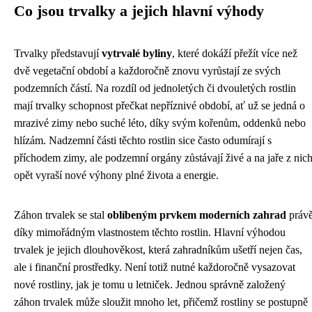
Co jsou trvalky a jejich hlavní výhody
Trvalky představují
vytrvalé byliny
, které dokáží přežít více než
dvě vegetační období a každoročně znovu vyrůstají ze svých
podzemních částí. Na rozdíl od jednoletých či dvouletých rostlin
mají trvalky schopnost přečkat nepříznivé období, ať už se jedná o
mrazivé zimy nebo suché léto, díky svým kořenům, oddenků nebo
hlízám. Nadzemní části těchto rostlin sice často odumírají s
příchodem zimy, ale podzemní orgány zůstávají živé a na jaře z nic
opět vyraší nové výhony plné života a energie.
Záhon trvalek se stal
oblíbeným prvkem moderních zahrad
práv
díky mimořádným vlastnostem těchto rostlin. Hlavní výhodou
trvalek je jejich dlouhověkost, která zahradníkům ušetří nejen čas,
ale i finanční prostředky. Není totiž nutné každoročně vysazovat
nové rostliny, jak je tomu u letniček. Jednou správně založený
záhon trvalek může sloužit mnoho let, přičemž rostliny se postupně