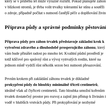
který se v průběhu let může výrazně rozšířit. Pokud plánujete záhon
v blízkosti stromů, je třeba volit trvalky tolerantní ke stínu a soutěži
o zdroje, případně počítat s nutností častější péče a doplňování živin
Příprava půdy a správné podmínky pěstován
Příprava půdy pro záhon trvalek představuje základní krok k
vytvoření zdravého a dlouhodobě prosperujícího záhonu
, který
vám bude přinášet radost po mnoho let. Kvalitní půdní prostředí je
totiž klíčové pro správný růst a vývoj vytrvalých rostlin, které na
jednom místě vydrží růst několik sezon bez nutnosti přesazování.
Prvním krokem při zakládání záhonu trvalek je důkladné
prokypření půdy do hloubky minimálně třiceti centimetrů
,
ideálně však až čtyřiceti centimetrů. Tato hloubka umožní kořenům
trvalek dostatečný prostor pro rozvoj a zajistí jim přístup k živinám i
vodě v hlubších vrstvách půdy. Při prokypřování je nezbytné