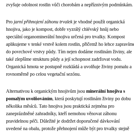
zvyšuje odolnost rostlin vůči chorobám a nepříznivým podmínkám.
Pro
jarní přihnojení záhonu trvalek
je vhodné použít organická
hnojiva, jako je kompost, dobře vyzrálý chlévský hnůj nebo
speciální organominerální hnojiva určená pro trvalky. Kompost
aplikujeme v tenké vrstvě kolem rostlin, přičemž ho lehce zapravím
do povrchové vrstvy půdy. Tím nejen dodáme rostlinám živiny, ale
také zlepšíme strukturu půdy a její schopnost zadržovat vodu.
Organická hmota se postupně rozkládá a uvolňuje živiny pomalu a
rovnoměrně po celou vegetační sezónu.
Alternativou k organickým hnojivům jsou
minerální hnojiva s
pomalým uvolňováním
, která poskytují rostlinám živiny po dobu
několika měsíců. Tato hnojiva jsou praktická zejména pro
zaneprázdněné zahradníky, kteří nemohou věnovat záhonu
pravidelnou péči. Důležité je dodržet doporučené dávkování
uvedené na obalu, protože přehnojení může být pro trvalky stejně