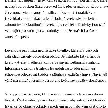
Dalším
nezastupitelným prvkem českých zahrad
jsou denivky, které
nabízejí obrovskou škálu barev od žluté přes oranžovou až po tmav
červenou. Tyto nenáročné rostliny dokážou růst prakticky v
jakýchkoliv podmínkách a jejich bohaté květenství poskytuje
záhonu trvalek kontinuální kvetení po celé léto. Denivky jsou také
vynikající pro začínající zahradníky, protože snášejí i občasné
zanedbání péče.
Levandule patří mezi
aromatické trvalky
, které si v českých
zahradách získaly obrovskou oblibu. Její stříbřité listy a fialové
květy vytvářejí nádherný kontrast s jinými rostlinami v záhonu.
Informace o záhonu trvalek s levandulí často zdůrazňují její
schopnost odpuzovat škůdce a přitahovat užitečný hmyz. Navíc její
vůně má uklidňující účinky a sušené květy lze využít v domácnosti.
Šalvěj je další rostlinou, která si zaslouží místo v každém záhonu
trvalek. České zahrady často hostí různé druhy šalvějí, od klasické
lékařské po okrasné odrůdy s modrými nebo fialovými květy. Tyto