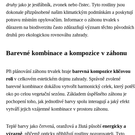
druhy
jako je jestřábník, zvonek nebo čistec. Tyto rostliny jsou
dokonale přizpůsobené našim klimatickým podmínkám a poskytují
potravu místním opylovačům. Informace o záhonu trvalek s
důrazem na biodiverzitu často zdůrazňují význam těchto původních
druhů pro ekologickou rovnováhu zahrady.
Barevné kombinace a kompozice v záhonu
Při plánování záhonu trvalek hraje
barevná kompozice klíčovou
roli
v celkovém estetickém dojmu zahrady. Správně zvolené
barevné kombinace dokážou vytvořit harmonický celek, který potěš
oko po celou vegetační sezónu. Základem úspěšného záhonu je
pochopení toho, jak jednotlivé barvy spolu interagují a jaký efekt
vytváří jejich vzájemné kombinace v prostoru záhonu.
Teplé barvy jako červená, oranžová a žlutá působí
energicky a
výrazně
, přičemž opticky přibližují rostliny pozorovateli. Tyto