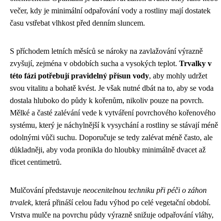
večer, kdy je minimální odpařování vody a rostliny mají dostatek
času vstřebat vlhkost před denním sluncem.
S příchodem letních měsíců se nároky na zavlažování výrazně
zvyšují, zejména v obdobích sucha a vysokých teplot.
Trvalky v
této fázi potřebují pravidelný přísun vody
, aby mohly udržet
svou vitalitu a bohatě kvést. Je však nutné dbát na to, aby se voda
dostala hluboko do půdy k kořenům, nikoliv pouze na povrch.
Mělké a časté zalévání vede k vytváření povrchového kořenového
systému, který je náchylnější k vysychání a rostliny se stávají méně
odolnými vůči suchu. Doporučuje se tedy zalévat méně často, ale
důkladněji, aby voda pronikla do hloubky minimálně dvacet až
třicet centimetrů.
Mulčování představuje
neocenitelnou techniku při péči o záhon
trvalek
, která přináší celou řadu výhod po celé vegetační období.
Vrstva mulče na povrchu půdy výrazně snižuje odpařování vláhy,