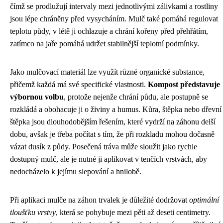
čímž se prodlužují intervaly mezi jednotlivými zálivkami a rostliny
jsou lépe chráněny před vysycháním. Mulč také pomáhá regulovat
teplotu půdy, v létě ji ochlazuje a chrání kořeny před přehřátím,
zatímco na jaře pomáhá udržet stabilnější teplotní podmínky.
Jako mulčovací materiál lze využít různé organické substance,
přičemž každá má své specifické vlastnosti.
Kompost představuje
výbornou volbu
, protože nejenže chrání půdu, ale postupně se
rozkládá a obohacuje ji o živiny a humus. Kůra, štěpka nebo dřevní
štěpka jsou dlouhodobějším řešením, které vydrží na záhonu delší
dobu, avšak je třeba počítat s tím, že při rozkladu mohou dočasně
vázat dusík z půdy. Posečená tráva může sloužit jako rychle
dostupný mulč, ale je nutné ji aplikovat v tenčích vrstvách, aby
nedocházelo k jejímu slepování a hnilobě.
Při aplikaci mulče na záhon trvalek je důležité dodržovat
optimální
tloušťku vrstvy
, která se pohybuje mezi pěti až deseti centimetry.