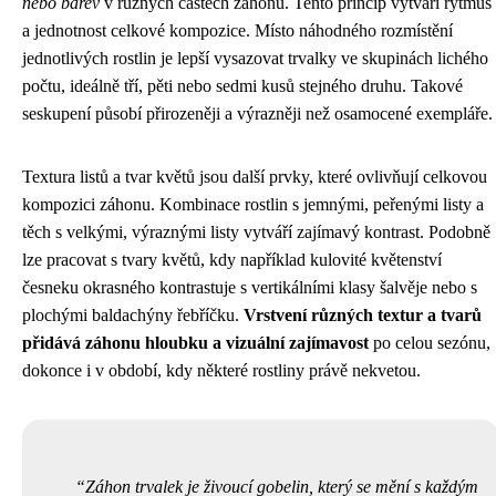
nebo barev
v různých částech záhonu. Tento princip vytváří rytmus
a jednotnost celkové kompozice. Místo náhodného rozmístění
jednotlivých rostlin je lepší vysazovat trvalky ve skupinách lichého
počtu, ideálně tří, pěti nebo sedmi kusů stejného druhu. Takové
seskupení působí přirozeněji a výrazněji než osamocené exempláře.
Textura listů a tvar květů jsou další prvky, které ovlivňují celkovou
kompozici záhonu. Kombinace rostlin s jemnými, peřenými listy a
těch s velkými, výraznými listy vytváří zajímavý kontrast. Podobně
lze pracovat s tvary květů, kdy například kulovité květenství
česneku okrasného kontrastuje s vertikálními klasy šalvěje nebo s
plochými baldachýny řebříčku.
Vrstvení různých textur a tvarů
přidává záhonu hloubku a vizuální zajímavost
po celou sezónu,
dokonce i v období, kdy některé rostliny právě nekvetou.
Záhon trvalek je živoucí gobelin, který se mění s každým