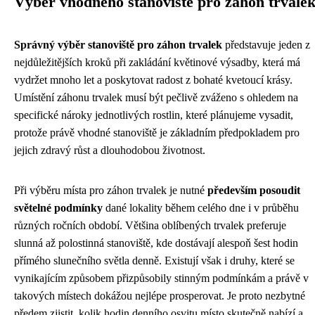
Výběr vhodného stanoviště pro záhon trvale
Správný výběr stanoviště pro záhon trvalek
představuje jeden z
nejdůležitějších kroků při zakládání květinové výsadby, která má
vydržet mnoho let a poskytovat radost z bohaté kvetoucí krásy.
Umístění záhonu trvalek musí být pečlivě zváženo s ohledem na
specifické nároky jednotlivých rostlin, které plánujeme vysadit,
protože právě vhodné stanoviště je základním předpokladem pro
jejich zdravý růst a dlouhodobou životnost.
Při výběru místa pro záhon trvalek je nutné
především posoudit
světelné podmínky
dané lokality během celého dne i v průběhu
různých ročních období. Většina oblíbených trvalek preferuje
slunná až polostinná stanoviště, kde dostávají alespoň šest hodin
přímého slunečního světla denně. Existují však i druhy, které se
vynikajícím způsobem přizpůsobily stinným podmínkám a právě v
takových místech dokážou nejlépe prosperovat. Je proto nezbytné
předem zjistit, kolik hodin denního osvitu místo skutečně nabízí a