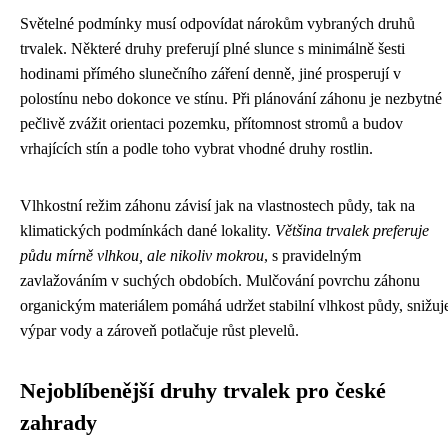
Světelné podmínky musí odpovídat nárokům vybraných druhů
trvalek. Některé druhy preferují plné slunce s minimálně šesti
hodinami přímého slunečního záření denně, jiné prosperují v
polostínu nebo dokonce ve stínu. Při plánování záhonu je nezbytné
pečlivě zvážit orientaci pozemku, přítomnost stromů a budov
vrhajících stín a podle toho vybrat vhodné druhy rostlin.
Vlhkostní režim záhonu závisí jak na vlastnostech půdy, tak na
klimatických podmínkách dané lokality.
Většina trvalek preferuje
půdu mírně vlhkou, ale nikoliv mokrou
, s pravidelným
zavlažováním v suchých obdobích. Mulčování povrchu záhonu
organickým materiálem pomáhá udržet stabilní vlhkost půdy, snižuj
výpar vody a zároveň potlačuje růst plevelů.
Nejoblíbenější druhy trvalek pro české
zahrady