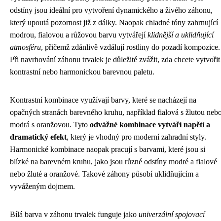
odstíny jsou ideální pro vytvoření dynamického a živého záhonu,
který upoutá pozornost již z dálky. Naopak chladné tóny zahrnující
modrou, fialovou a růžovou barvu vytvářejí
klidnější a uklidňující
atmosféru
, přičemž zdánlivě vzdálují rostliny do pozadí kompozice.
Při navrhování záhonu trvalek je důležité zvážit, zda chcete vytvořit
kontrastní nebo harmonickou barevnou paletu.
Kontrastní kombinace využívají barvy, které se nacházejí na
opačných stranách barevného kruhu, například fialová s žlutou neb
modrá s oranžovou. Tyto
odvážné kombinace vytváří napětí a
dramatický efekt
, který je vhodný pro moderní zahradní styly.
Harmonické kombinace naopak pracují s barvami, které jsou si
blízké na barevném kruhu, jako jsou různé odstíny modré a fialové
nebo žluté a oranžové. Takové záhony působí uklidňujícím a
vyváženým dojmem.
Bílá barva v záhonu trvalek funguje jako
univerzální spojovací