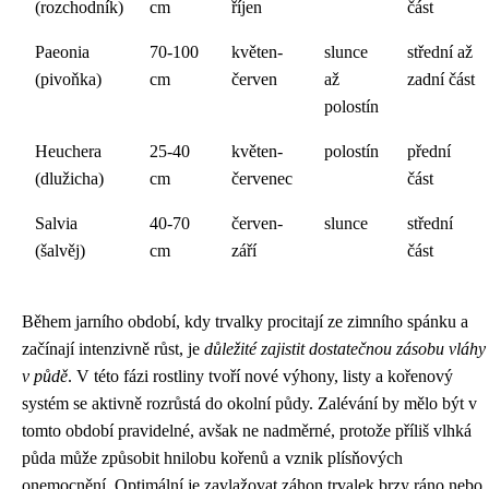
(rozchodník)
cm
říjen
část
Paeonia
70-100
květen-
slunce
střední až
(pivoňka)
cm
červen
až
zadní část
polostín
Heuchera
25-40
květen-
polostín
přední
(dlužicha)
cm
červenec
část
Salvia
40-70
červen-
slunce
střední
(šalvěj)
cm
září
část
Během jarního období, kdy trvalky procitají ze zimního spánku a
začínají intenzivně růst, je
důležité zajistit dostatečnou zásobu vláhy
v půdě
. V této fázi rostliny tvoří nové výhony, listy a kořenový
systém se aktivně rozrůstá do okolní půdy. Zalévání by mělo být v
tomto období pravidelné, avšak ne nadměrné, protože příliš vlhká
půda může způsobit hnilobu kořenů a vznik plísňových
onemocnění. Optimální je zavlažovat záhon trvalek brzy ráno nebo