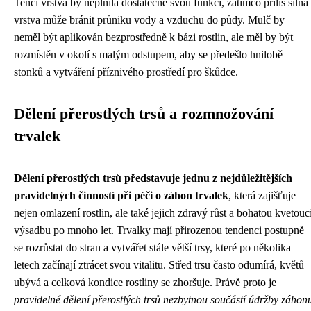
Tenčí vrstva by neplnila dostatečně svou funkci, zatímco příliš silná
vrstva může bránit průniku vody a vzduchu do půdy. Mulč by
neměl být aplikován bezprostředně k bázi rostlin, ale měl by být
rozmístěn v okolí s malým odstupem, aby se předešlo hnilobě
stonků a vytváření příznivého prostředí pro škůdce.
Dělení přerostlých trsů a rozmnožování
trvalek
Dělení přerostlých trsů představuje jednu z nejdůležitějších
pravidelných činností při péči o záhon trvalek
, která zajišťuje
nejen omlazení rostlin, ale také jejich zdravý růst a bohatou kvetouc
výsadbu po mnoho let. Trvalky mají přirozenou tendenci postupně
se rozrůstat do stran a vytvářet stále větší trsy, které po několika
letech začínají ztrácet svou vitalitu. Střed trsu často odumírá, květů
ubývá a celková kondice rostliny se zhoršuje. Právě proto je
pravidelné dělení přerostlých trsů nezbytnou součástí údržby záhon