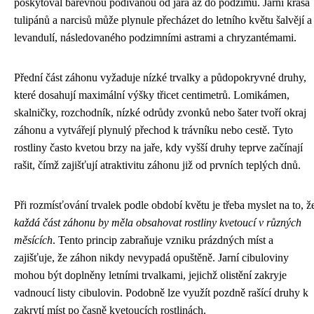
poskytoval barevnou podívanou od jara až do podzimu. Jarní krása
tulipánů a narcisů může plynule přecházet do letního květu šalvějí a
levandulí, následovaného podzimními astrami a chryzantémami.
Přední část záhonu vyžaduje nízké trvalky a půdopokryvné druhy,
které dosahují maximální výšky třicet centimetrů. Lomikámen,
skalničky, rozchodník, nízké odrůdy zvonků nebo šater tvoří okraj
záhonu a vytvářejí plynulý přechod k trávníku nebo cestě. Tyto
rostliny často kvetou brzy na jaře, kdy vyšší druhy teprve začínají
rašit, čímž zajišťují atraktivitu záhonu již od prvních teplých dnů.
Při rozmísťování trvalek podle období květu je třeba myslet na to, ž
každá část záhonu by měla obsahovat rostliny kvetoucí v různých
měsících
. Tento princip zabraňuje vzniku prázdných míst a
zajišťuje, že záhon nikdy nevypadá opuštěně. Jarní cibuloviny
mohou být doplněny letními trvalkami, jejichž olistění zakryje
vadnoucí listy cibulovin. Podobně lze využít pozdně rašící druhy k
zakrytí míst po časně kvetoucích rostlinách.