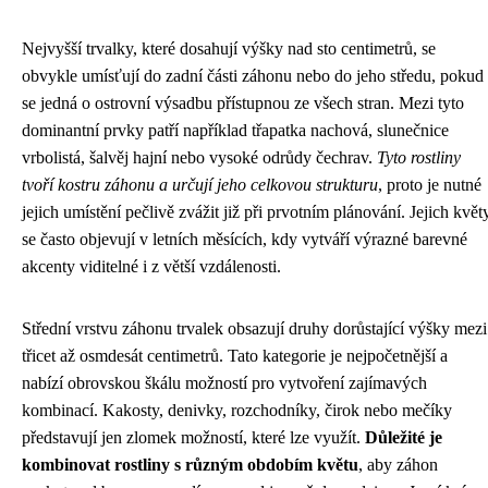
Nejvyšší trvalky, které dosahují výšky nad sto centimetrů, se
obvykle umísťují do zadní části záhonu nebo do jeho středu, pokud
se jedná o ostrovní výsadbu přístupnou ze všech stran. Mezi tyto
dominantní prvky patří například třapatka nachová, slunečnice
vrbolistá, šalvěj hajní nebo vysoké odrůdy čechrav.
Tyto rostliny
tvoří kostru záhonu a určují jeho celkovou strukturu
, proto je nutné
jejich umístění pečlivě zvážit již při prvotním plánování. Jejich květ
se často objevují v letních měsících, kdy vytváří výrazné barevné
akcenty viditelné i z větší vzdálenosti.
Střední vrstvu záhonu trvalek obsazují druhy dorůstající výšky mezi
třicet až osmdesát centimetrů. Tato kategorie je nejpočetnější a
nabízí obrovskou škálu možností pro vytvoření zajímavých
kombinací. Kakosty, denivky, rozchodníky, čirok nebo mečíky
představují jen zlomek možností, které lze využít.
Důležité je
kombinovat rostliny s různým obdobím květu
, aby záhon