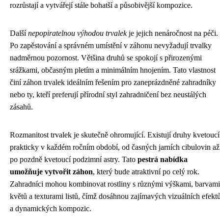
rozrůstají a vytvářejí stále bohatší a působivější kompozice.
Další
nepopiratelnou výhodou trvalek
je jejich nenáročnost na péči.
Po zapěstování a správném umístění v záhonu nevyžadují trvalky
nadměrnou pozornost. Většina druhů se spokojí s přirozenými
srážkami, občasným pletím a minimálním hnojením. Tato vlastnost
činí záhon trvalek ideálním řešením pro zaneprázdněné zahradníky
nebo ty, kteří preferují přírodní styl zahradničení bez neustálých
zásahů.
Rozmanitost trvalek je skutečně ohromující. Existují druhy kvetoucí
prakticky v každém ročním období, od časných jarních cibulovin až
po pozdně kvetoucí podzimní astry. Tato
pestrá nabídka
umožňuje vytvořit záhon
, který bude atraktivní po celý rok.
Zahradníci mohou kombinovat rostliny s různými výškami, barvami
květů a texturami listů, čímž dosáhnou zajímavých vizuálních efekt
a dynamických kompozic.