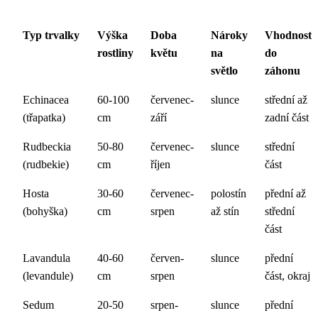
Typ trvalky
Výška
Doba
Nároky
Vhodnost
rostliny
květu
na
do
světlo
záhonu
Echinacea
60-100
červenec-
slunce
střední až
(třapatka)
cm
září
zadní část
Rudbeckia
50-80
červenec-
slunce
střední
(rudbekie)
cm
říjen
část
Hosta
30-60
červenec-
polostín
přední až
(bohyška)
cm
srpen
až stín
střední
část
Lavandula
40-60
červen-
slunce
přední
(levandule)
cm
srpen
část, okraj
Sedum
20-50
srpen-
slunce
přední