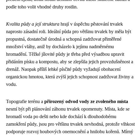
podle toho volit vhodné druhy rostlin.
Kvalita půdy a její struktura
hrají v úspěchu pěstování trvalek
naprosto zásadní roli. Ideální půda pro většinu trvalek by měla být
propustná, dostatečně úrodná a schopná zadržovat přiměřené
množství vláhy, aniž by docházelo k jejímu nadměrnému
hromadění. Těžké jílovité půdy je třeba před výsadbou upravit
přidáním písku a kompostu, aby se zlepšila jejich provzdušněnost a
drenáž. Naopak příliš lehké písčité půdy vyžadují obohacení
organickou hmotou, která zvýší jejich schopnost zadržovat živiny a
vodu.
Topografie terénu a
přirozený odvod vody ze zvoleného místa
nesmí být při plánování záhonu trvalek opomenuty. Místa, kde se
hromadí voda po dešti nebo kde dochází k dlouhodobému
zamokření půdy, jsou pro většinu trvalek nevhodná, protože vlhkost
podporuje rozvoj houbových onemocnění a hnilobu kořenů. Mírný