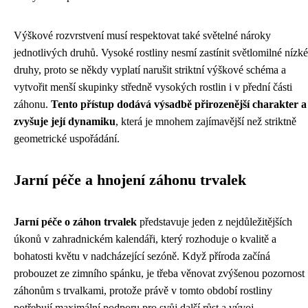
Výškové rozvrstvení musí respektovat také světelné nároky
jednotlivých druhů. Vysoké rostliny nesmí zastínit světlomilné nízké
druhy, proto se někdy vyplatí narušit striktní výškové schéma a
vytvořit menší skupinky středně vysokých rostlin i v přední části
záhonu.
Tento přístup dodává výsadbě přirozenější charakter a
zvyšuje její dynamiku
, která je mnohem zajímavější než striktně
geometrické uspořádání.
Jarní péče a hnojení záhonu trvalek
Jarní péče o záhon trvalek
představuje jeden z nejdůležitějších
úkonů v zahradnickém kalendáři, který rozhoduje o kvalitě a
bohatosti květu v nadcházející sezóně. Když příroda začíná
probouzet ze zimního spánku, je třeba věnovat zvýšenou pozornost
záhonům s trvalkami, protože právě v tomto období rostliny
potřebují maximální podporu pro svůj další růst a vývoj.