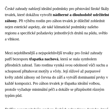
České zahrady nabízejí ideální podmínky pro pěstování široké škály
trvalek, které dokážou vytvořit
nádherné a dlouhodobě udržiteln
záhony
. Při výběru rostlin pro záhon trvalek je důležité zohlednit
nejen estetické aspekty, ale také klimatické podmínky našeho
regionu a specifické požadavky jednotlivých druhů na půdu, světlo
a vlhkost.
Mezi nejoblíbenější a nejspolehlivější trvalky pro české zahrady
patří bezesporu
třapatka nachová
, která se stala symbolem
přírodních zahrad. Tato rostlina vyniká svou odolností vůči suchu a
schopností přitahovat motýly a včely. Její růžové až purpurové
květy zdobí záhony od června do září a vytváří dominantní prvky v
každé kompozici. Pro záhon trvalek je třapatka ideální volbou,
protože vyžaduje minimální péči a dokáže se přizpůsobit různým
typům půd.