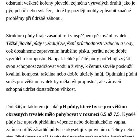
odstranit veškeré kořeny plevelů, zejména vytrvalých druhů jako je
pýr, pcháč nebo svlačec, které by později mohly způsobit značné
problémy při údržbě záhonu.
Struktura půdy hraje zásadní roli v úspěšném pěstování trvalek.
Těžké jílovité půdy vyžadují zlepšení průchodnosti vzduchu a vody
,
což dosáhneme zapravením hrubšího písku, perlitu nebo dobře
vyzrálého kompostu. Naopak lehké písčité půdy potřebují zvýšit
svou schopnost zadržovat vodu a živiny, k čemuž skvěle poslouží
kvalitní kompost, rašelina nebo dobře uleželý hnůj. Optimální půdní
směs pro většinu trvalek by měla být propustná, ale zároveň
schopná udržet dostatečnou vlhkost.
Důležitým faktorem je také
pH půdy, které by se pro většinu
okrasných trvalek mělo pohybovat v rozmezí 6,5 až 7,5
. Kyselé
půdy lze upravit přidáním vápence nebo dolomitického vápna,
zatímco příliš zásadité půdy se okyselují zapravením rašeliny nebo