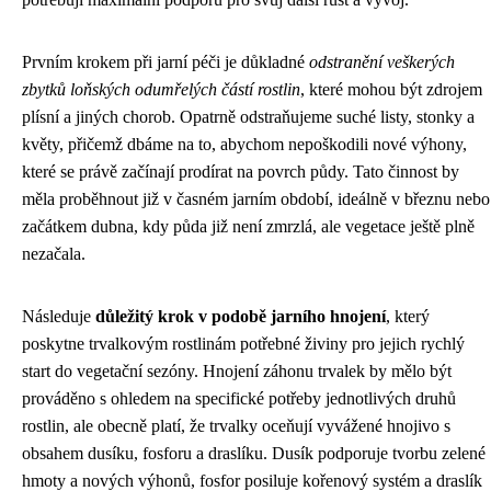
Prvním krokem při jarní péči je důkladné
odstranění veškerých
zbytků loňských odumřelých částí rostlin
, které mohou být zdrojem
plísní a jiných chorob. Opatrně odstraňujeme suché listy, stonky a
květy, přičemž dbáme na to, abychom nepoškodili nové výhony,
které se právě začínají prodírat na povrch půdy. Tato činnost by
měla proběhnout již v časném jarním období, ideálně v březnu nebo
začátkem dubna, kdy půda již není zmrzlá, ale vegetace ještě plně
nezačala.
Následuje
důležitý krok v podobě jarního hnojení
, který
poskytne trvalkovým rostlinám potřebné živiny pro jejich rychlý
start do vegetační sezóny. Hnojení záhonu trvalek by mělo být
prováděno s ohledem na specifické potřeby jednotlivých druhů
rostlin, ale obecně platí, že trvalky oceňují vyvážené hnojivo s
obsahem dusíku, fosforu a draslíku. Dusík podporuje tvorbu zelené
hmoty a nových výhonů, fosfor posiluje kořenový systém a draslík