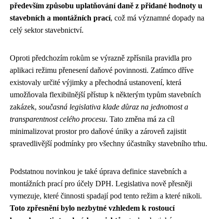
především způsobu uplatňování daně z přidané hodnoty u
stavebních a montážních prací
, což má významné dopady na
celý sektor stavebnictví.
Oproti předchozím rokům se výrazně zpřísnila pravidla pro
aplikaci režimu přenesení daňové povinnosti. Zatímco dříve
existovaly určité výjimky a přechodná ustanovení, která
umožňovala flexibilnější přístup k některým typům stavebních
zakázek,
současná legislativa klade důraz na jednotnost a
transparentnost celého procesu
. Tato změna má za cíl
minimalizovat prostor pro daňové úniky a zároveň zajistit
spravedlivější podmínky pro všechny účastníky stavebního trhu.
Podstatnou novinkou je také úprava definice stavebních a
montážních prací pro účely DPH. Legislativa nově přesněji
vymezuje, které činnosti spadají pod tento režim a které nikoli.
Toto zpřesnění bylo nezbytné vzhledem k rostoucí