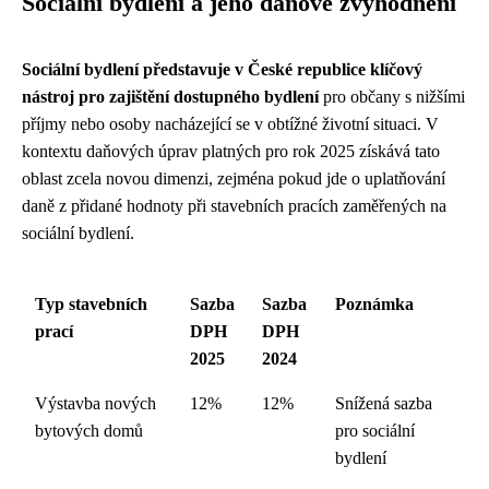
Sociální bydlení a jeho daňové zvýhodnění
Sociální bydlení představuje v České republice klíčový
nástroj pro zajištění dostupného bydlení
pro občany s nižšími
příjmy nebo osoby nacházející se v obtížné životní situaci. V
kontextu daňových úprav platných pro rok 2025 získává tato
oblast zcela novou dimenzi, zejména pokud jde o uplatňování
daně z přidané hodnoty při stavebních pracích zaměřených na
sociální bydlení.
Typ stavebních
Sazba
Sazba
Poznámka
prací
DPH
DPH
2025
2024
Výstavba nových
12%
12%
Snížená sazba
bytových domů
pro sociální
bydlení