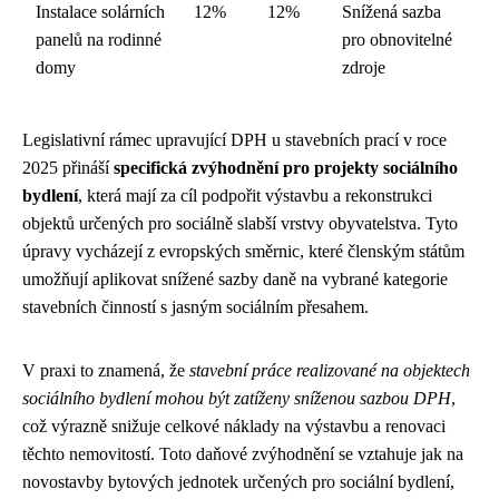
Instalace solárních
12%
12%
Snížená sazba
panelů na rodinné
pro obnovitelné
domy
zdroje
Legislativní rámec upravující DPH u stavebních prací v roce
2025 přináší
specifická zvýhodnění pro projekty sociálního
bydlení
, která mají za cíl podpořit výstavbu a rekonstrukci
objektů určených pro sociálně slabší vrstvy obyvatelstva. Tyto
úpravy vycházejí z evropských směrnic, které členským státům
umožňují aplikovat snížené sazby daně na vybrané kategorie
stavebních činností s jasným sociálním přesahem.
V praxi to znamená, že
stavební práce realizované na objektech
sociálního bydlení mohou být zatíženy sníženou sazbou DPH
,
což výrazně snižuje celkové náklady na výstavbu a renovaci
těchto nemovitostí. Toto daňové zvýhodnění se vztahuje jak na
novostavby bytových jednotek určených pro sociální bydlení,