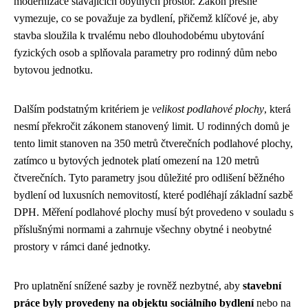
modernizace stávajících obytných prostor. Zákon přesně
vymezuje, co se považuje za bydlení, přičemž klíčové je, aby
stavba sloužila k trvalému nebo dlouhodobému ubytování
fyzických osob a splňovala parametry pro rodinný dům nebo
bytovou jednotku.
Dalším podstatným kritériem je
velikost podlahové plochy
, která
nesmí překročit zákonem stanovený limit. U rodinných domů je
tento limit stanoven na 350 metrů čtverečních podlahové plochy,
zatímco u bytových jednotek platí omezení na 120 metrů
čtverečních. Tyto parametry jsou důležité pro odlišení běžného
bydlení od luxusních nemovitostí, které podléhají základní sazbě
DPH. Měření podlahové plochy musí být provedeno v souladu s
příslušnými normami a zahrnuje všechny obytné i neobytné
prostory v rámci dané jednotky.
Pro uplatnění snížené sazby je rovněž nezbytné, aby
stavební
práce byly provedeny na objektu sociálního bydlení
nebo na