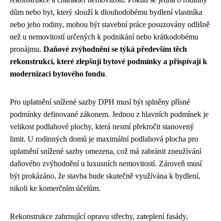
dům nebo byt, který slouží k dlouhodobému bydlení vlastníka
nebo jeho rodiny, mohou být stavební práce posuzovány odlišně
než u nemovitostí určených k podnikání nebo krátkodobému
pronájmu.
Daňové zvýhodnění se týká především těch
rekonstrukcí, které zlepšují bytové podmínky a přispívají k
modernizaci bytového fondu
.
Pro uplatnění snížené sazby DPH musí být splněny přísné
podmínky definované zákonem. Jednou z hlavních podmínek je
velikost podlahové plochy, která nesmí překročit stanovený
limit. U rodinných domů je maximální podlahová plocha pro
uplatnění snížené sazby omezena, což má zabránit zneužívání
daňového zvýhodnění u luxusních nemovitostí. Zároveň musí
být prokázáno, že stavba bude skutečně využívána k bydlení,
nikoli ke komerčním účelům.
Rekonstrukce zahrnující opravu střechy, zateplení fasády,