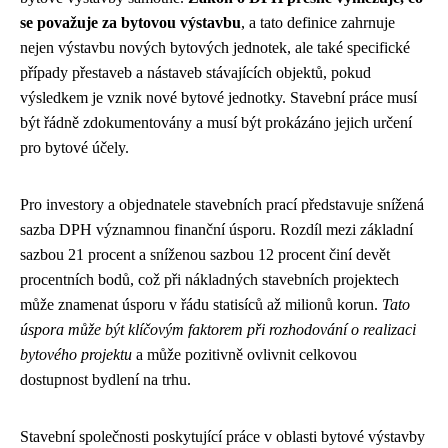
se považuje za bytovou výstavbu
, a tato definice zahrnuje
nejen výstavbu nových bytových jednotek, ale také specifické
případy přestaveb a nástaveb stávajících objektů, pokud
výsledkem je vznik nové bytové jednotky. Stavební práce musí
být řádně zdokumentovány a musí být prokázáno jejich určení
pro bytové účely.
Pro investory a objednatele stavebních prací představuje snížená
sazba DPH významnou finanční úsporu. Rozdíl mezi základní
sazbou 21 procent a sníženou sazbou 12 procent činí devět
procentních bodů, což při nákladných stavebních projektech
může znamenat úsporu v řádu statisíců až milionů korun.
Tato
úspora může být klíčovým faktorem při rozhodování o realizaci
bytového projektu
a může pozitivně ovlivnit celkovou
dostupnost bydlení na trhu.
Stavební společnosti poskytující práce v oblasti bytové výstavby