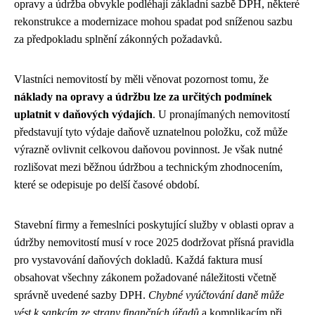
opravy a údržba obvykle podléhají základní sazbě DPH, některé
rekonstrukce a modernizace mohou spadat pod sníženou sazbu
za předpokladu splnění zákonných požadavků.
Vlastníci nemovitostí by měli věnovat pozornost tomu, že
náklady na opravy a údržbu lze za určitých podmínek
uplatnit v daňových výdajích
. U pronajímaných nemovitostí
představují tyto výdaje daňově uznatelnou položku, což může
výrazně ovlivnit celkovou daňovou povinnost. Je však nutné
rozlišovat mezi běžnou údržbou a technickým zhodnocením,
které se odepisuje po delší časové období.
Stavební firmy a řemeslníci poskytující služby v oblasti oprav a
údržby nemovitostí musí v roce 2025 dodržovat přísná pravidla
pro vystavování daňových dokladů. Každá faktura musí
obsahovat všechny zákonem požadované náležitosti včetně
správně uvedené sazby DPH.
Chybné vyúčtování daně může
vést k sankcím ze strany finančních úřadů
a komplikacím při