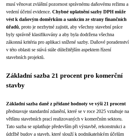
musí věnovat zvláštní pozornost správnému daňovému režimu a
vedení účetní evidence.
Chybné uplatnění sazby DPH může
vést k daňovým doměrkům a sankcím ze strany finančních
úřadů
, proto je nezbytné zajistit, aby všechny stavební práce
byly správně klasifikovány a aby byla dodržena všechna
zákonná kritéria pro aplikaci snížené sazby. Daňové poradenství
v této oblasti se stává stále důležitějším aspektem řízení
stavebních projektů.
Základní sazba 21 procent pro komerční
stavby
Základní sazba daně z přidané hodnoty ve výši 21 procent
představuje standardní zdanění, které se v roce 2025 vztahuje na
většinu stavebních prací realizovaných v komerčním sektoru.
Tato sazba se uplatňuje především při výstavbě, rekonstrukci a
údržbě budov a staveb, které slouží k podnikatelským účelům