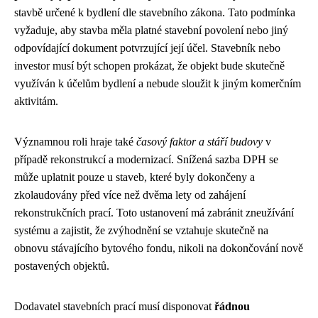
stavbě určené k bydlení dle stavebního zákona. Tato podmínka
vyžaduje, aby stavba měla platné stavební povolení nebo jiný
odpovídající dokument potvrzující její účel. Stavebník nebo
investor musí být schopen prokázat, že objekt bude skutečně
využíván k účelům bydlení a nebude sloužit k jiným komerčním
aktivitám.
Významnou roli hraje také
časový faktor a stáří budovy
v
případě rekonstrukcí a modernizací. Snížená sazba DPH se
může uplatnit pouze u staveb, které byly dokončeny a
zkolaudovány před více než dvěma lety od zahájení
rekonstrukčních prací. Toto ustanovení má zabránit zneužívání
systému a zajistit, že zvýhodnění se vztahuje skutečně na
obnovu stávajícího bytového fondu, nikoli na dokončování nově
postavených objektů.
Dodavatel stavebních prací musí disponovat
řádnou