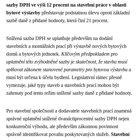
sazby DPH ve výši 12 procent na stavební práce v oblasti
bytové výstavby
představuje podstatnou úlevu oproti základní
sazbě daně z přidané hodnoty, která činí 21 procent.
Snížená sazba DPH se uplatňuje především na dodání
stavebních a montážních prací při výstavbě nových bytových
domů a bytových jednotek.
Klíčovým předpokladem pro
uplatnění této zvýhodněné sazby je skutečnost, že stavba musí
splňovat zákonem stanovené parametry pro bytovou výstavbu
a
musí být určena k účelu bydlení. Legislativní rámec přesně
vymezuje, jaké typy staveb a stavebních prací mohou být
zahrnuty pod tento režim snížené sazby daně z přidané hodnoty.
Pro stavební společnosti a dodavatele stavebních prací znamená
správné uplatnění snížené dvanáctiprocentní sazby DPH nejen
konkurenční výhodu, ale především zákonnou povinnost
správně identifikovat povahu poskytovaných služeb.
Stavební