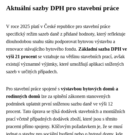
Aktuální sazby DPH pro stavební práce
V roce 2025 platí v České republice pro stavební práce
specifický režim sazeb daně z přidané hodnoty, který reflektuje
dlouhodobou snahu státu podporovat bytovou výstavbu a
renovace stávajícího bytového fondu.
Základní sazba DPH ve
výši 21 procent
se vztahuje na většinu stavebních prací, avšak
existují významné výjimky, které umožňují aplikaci snížených
sazeb v určitých případech.
Pro stavební práce spojené s
výstavbou bytových domů a
rodinných domů
lze za splnění zákonem stanovených
podmínek uplatnit první sníženou sazbu daně ve výši 12
procent. Tato úprava se týká dodávek stavebních a montážních
prací včetně případných dodávek zboží, které jsou s těmito
pracemi přímo spojeny. Klíčovým požadavkem je, že se musí
jednat o stavby pro sociální bydlení nebo o bytové domy, kde