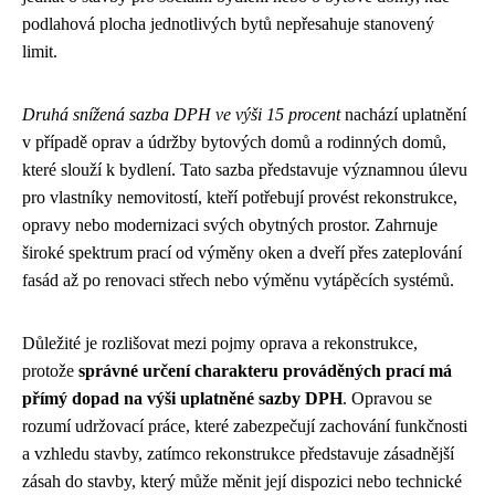
podlahová plocha jednotlivých bytů nepřesahuje stanovený
limit.
Druhá snížená sazba DPH ve výši 15 procent
nachází uplatnění
v případě oprav a údržby bytových domů a rodinných domů,
které slouží k bydlení. Tato sazba představuje významnou úlevu
pro vlastníky nemovitostí, kteří potřebují provést rekonstrukce,
opravy nebo modernizaci svých obytných prostor. Zahrnuje
široké spektrum prací od výměny oken a dveří přes zateplování
fasád až po renovaci střech nebo výměnu vytápěcích systémů.
Důležité je rozlišovat mezi pojmy oprava a rekonstrukce,
protože
správné určení charakteru prováděných prací má
přímý dopad na výši uplatněné sazby DPH
. Opravou se
rozumí udržovací práce, které zabezpečují zachování funkčnosti
a vzhledu stavby, zatímco rekonstrukce představuje zásadnější
zásah do stavby, který může měnit její dispozici nebo technické