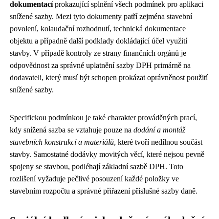
dokumentací
prokazující splnění všech podmínek pro aplikaci
snížené sazby. Mezi tyto dokumenty patří zejména stavební
povolení, kolaudační rozhodnutí, technická dokumentace
objektu a případně další podklady dokládající účel využití
stavby. V případě kontroly ze strany finančních orgánů je
odpovědnost za správné uplatnění sazby DPH primárně na
dodavateli, který musí být schopen prokázat oprávněnost použití
snížené sazby.
Specifickou podmínkou je také charakter prováděných prací,
kdy snížená sazba se vztahuje pouze na
dodání a montáž
stavebních konstrukcí a materiálů
, které tvoří nedílnou součást
stavby. Samostatné dodávky movitých věcí, které nejsou pevně
spojeny se stavbou, podléhají základní sazbě DPH. Toto
rozlišení vyžaduje pečlivé posouzení každé položky ve
stavebním rozpočtu a správné přiřazení příslušné sazby daně.