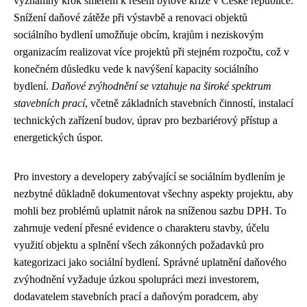
významný krok směrem k řešení bytové krize v České republice.
Snížení daňové zátěže při výstavbě a renovaci objektů
sociálního bydlení umožňuje obcím, krajům i neziskovým
organizacím realizovat více projektů při stejném rozpočtu, což v
konečném důsledku vede k navýšení kapacity sociálního
bydlení.
Daňové zvýhodnění se vztahuje na široké spektrum
stavebních prací
, včetně základních stavebních činností, instalací
technických zařízení budov, úprav pro bezbariérový přístup a
energetických úspor.
Pro investory a developery zabývající se sociálním bydlením je
nezbytné důkladně dokumentovat všechny aspekty projektu, aby
mohli bez problémů uplatnit nárok na sníženou sazbu DPH. To
zahrnuje vedení přesné evidence o charakteru stavby, účelu
využití objektu a splnění všech zákonných požadavků pro
kategorizaci jako sociální bydlení. Správné uplatnění daňového
zvýhodnění vyžaduje úzkou spolupráci mezi investorem,
dodavatelem stavebních prací a daňovým poradcem, aby