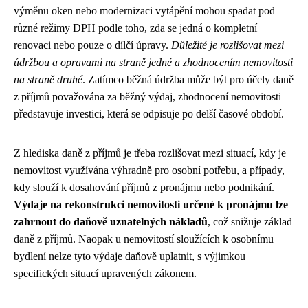
výměnu oken nebo modernizaci vytápění mohou spadat pod
různé režimy DPH podle toho, zda se jedná o kompletní
renovaci nebo pouze o dílčí úpravy.
Důležité je rozlišovat mezi
údržbou a opravami na straně jedné a zhodnocením nemovitosti
na straně druhé
. Zatímco běžná údržba může být pro účely daně
z příjmů považována za běžný výdaj, zhodnocení nemovitosti
představuje investici, která se odpisuje po delší časové období.
Z hlediska daně z příjmů je třeba rozlišovat mezi situací, kdy je
nemovitost využívána výhradně pro osobní potřebu, a případy,
kdy slouží k dosahování příjmů z pronájmu nebo podnikání.
Výdaje na rekonstrukci nemovitosti určené k pronájmu lze
zahrnout do daňově uznatelných nákladů
, což snižuje základ
daně z příjmů. Naopak u nemovitostí sloužících k osobnímu
bydlení nelze tyto výdaje daňově uplatnit, s výjimkou
specifických situací upravených zákonem.