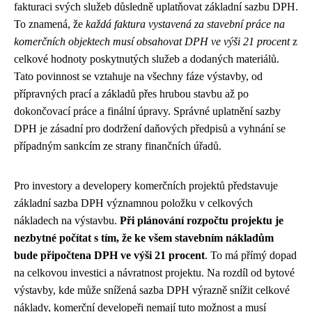
fakturaci svých služeb důsledně uplatňovat základní sazbu DPH.
To znamená, že
každá faktura vystavená za stavební práce na
komerčních objektech musí obsahovat DPH ve výši 21 procent
z
celkové hodnoty poskytnutých služeb a dodaných materiálů.
Tato povinnost se vztahuje na všechny fáze výstavby, od
přípravných prací a základů přes hrubou stavbu až po
dokončovací práce a finální úpravy. Správné uplatnění sazby
DPH je zásadní pro dodržení daňových předpisů a vyhnání se
případným sankcím ze strany finančních úřadů.
Pro investory a developery komerčních projektů představuje
základní sazba DPH významnou položku v celkových
nákladech na výstavbu.
Při plánování rozpočtu projektu je
nezbytné počítat s tím, že ke všem stavebním nákladům
bude připočtena DPH ve výši 21 procent
. To má přímý dopad
na celkovou investici a návratnost projektu. Na rozdíl od bytové
výstavby, kde může snížená sazba DPH výrazně snížit celkové
náklady, komerční developeři nemají tuto možnost a musí