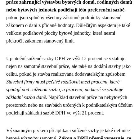
práce zahrnující výstavbu bytových domů, rodinných domů
nebo bytových jednotek podléhají této preferenční sazbě
,
pokud jsou splněny všechny zákonné podmínky stanovené
zákonem o dani z přidané hodnoty. Důležitým aspektem je také
velikost podlahové plochy bytové jednotky, která nesmí
překročit zákonem stanovený limit.
Uplatnění snížené sazby DPH ve výši 12 procent se vztahuje
nejen na samotné stavební práce, ale také na dodání stavby jako
celku, pokud je stavba realizována dodavatelským způsobem.
Stavební firmy musí pečlivě rozlišovat mezi pracemi, které
spadají pod sníženou sazbu, a pracemi, na které se vztahuje
základní sazba daně
. Například stavební práce na nebytových
prostorech nebo na stavbách určených k podnikatelským účelům
podléhají základní sazbě DPH ve výši 21 procent.
Významným prvkem při aplikaci snížené sazby je také definice
bytové výstavby samotné.
Zákon o DPH přesně vymezuje, co