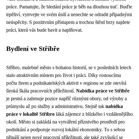
práce. Pamatujte, že hledání práce je běh na dlouhou trať. Buďte
trpěliví, vytrvejte ve svém úsilí a nenechte se odradit případnými
neúspěchy. S pozitivním přístupem a trochou štěstí brzy najdete
práci, která vás bude bavit a naplňovat.
Bydlení ve Stříbře
Stříbro, malebné město s bohatou historií, se v posledních letech
stalo atraktivním místem pro život i práci. Díky rostoucímu
počtu firem a podnikatelských aktivit v regionu se zde otevírá
široká škála pracovních příležitostí.
Nabídka práce ve Stříbře
je pestrá a zahrnuje pozice napříč různými obory, od výroby a
průmyslu až po služby a administrativu. Stejně tak
nabídka
práce v lokalitě Stříbro
láká zájemce z blízkého i vzdálenějšího
okolí. Město si zakládá na vytváření příznivého prostředí pro
podnikání a podporuje rozvoj lokální ekonomiky. To s sebou
přináší nejen nové pracovní příležitosti, ale také zvyšující se