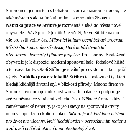
Stříbro není jen místem s bohatou historií a krásnou přírodou, ale
také městem s aktivním kulturním a sportovním životem.
Nabídka práce ve Stříbře
je rozmanitá a láká do města nové
obyvatele. Právě pro ně je důležité vědět, že ve Stříbře najdou
vše pro svůj volný čas.
Milovníci kultury ocení bohatý program
Městského kulturního střediska, které nabízí divadelní
představení, koncerty i filmové projekce.
Pro sportovně založené
obyvatele je k dispozici moderní sportovní hala, fotbalové hřiště
a tenisové kurty. Okolí Stříbra je ideální pro cykloturistiku a pěší
výlety.
Nabídka práce v lokalitě Stříbro
tak oslovuje i ty, kteří
hledají klidnější životní styl v blízkosti přírody. Mnoho firem ve
Stříbře si uvědomuje důležitost work-life balance a podporuje
své zaměstnance v trávení volného času. Některé firmy nabízejí
zaměstnanecké benefity, jako jsou slevy na sportovní aktivity
nebo vstupenky na kulturní akce.
Stříbro je tak ideálním místem
pro život pro všechny, kteří hledají práci v perspektivním regionu
a zároveň chtějí žít aktivní a plnohodnotný život.