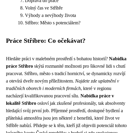
Doprava do práce
Volný čas ve Stříbře
Výhody a nevýhody života
Stříbro: Město s potenciálem?
Práce Stříbro: Co očekávat?
Hledáte práci v malebném prostředí s bohatou historií?
Nabídka
práce Stříbro
skýtá rozmanité možnosti pro šikovné lidi s chutí
pracovat. Stříbro, město s tradicí hornictví, se dynamicky rozvíjí
a otevírá dveře novým příležitostem.
Najdete zde uplatnění v
tradičních oborech i moderních firmách
, které v regionu
nacházejí kvalifikovanou pracovní sílu.
Nabídka práce v
lokalitě Stříbro
osloví jak zkušené profesionály, tak absolventy
hledající svůj první job. Příjemné prostředí, dostupné bydlení a
přátelská atmosféra jsou jen některé z benefitů, které život ve
Stříbře nabízí. Přidejte se k těm, kteří již objevili potenciál tohoto
krásného koutu České republiky a budují si zde spokojenou