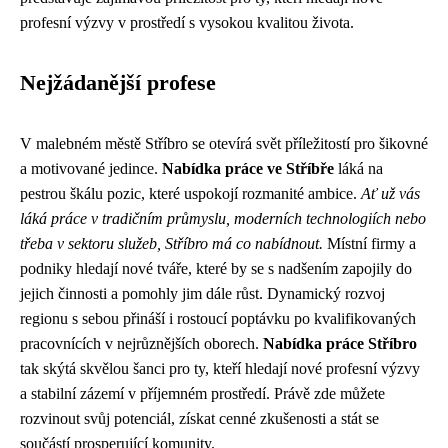
profesní výzvy v prostředí s vysokou kvalitou života.
Nejžádanější profese
V malebném městě Stříbro se otevírá svět příležitostí pro šikovné
a motivované jedince.
Nabídka práce ve Stříbře
láká na
pestrou škálu pozic, které uspokojí rozmanité ambice.
Ať už vás
láká práce v tradičním průmyslu, moderních technologiích nebo
třeba v sektoru služeb, Stříbro má co nabídnout.
Místní firmy a
podniky hledají nové tváře, které by se s nadšením zapojily do
jejich činnosti a pomohly jim dále růst. Dynamický rozvoj
regionu s sebou přináší i rostoucí poptávku po kvalifikovaných
pracovnících v nejrůznějších oborech.
Nabídka práce Stříbro
tak skýtá skvělou šanci pro ty, kteří hledají nové profesní výzvy
a stabilní zázemí v příjemném prostředí. Právě zde můžete
rozvinout svůj potenciál, získat cenné zkušenosti a stát se
součástí prosperující komunity.