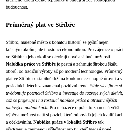
budoucnost.
Průměrný plat ve Stříbře
Stříbro, malebné město s bohatou historií, se pyšní nejen
krásným okolím, ale i rostoucí ekonomikou. Pro zájemce o práci
ve Stříbře a jeho okolí se otevírají nové a slibné možnosti.
Nabídka práce ve Stříbře
je pestrá a zahrnuje širokou škálu
oborů, od tradiční výroby až po moderní technologie. Průměrný
plat ve Stříbře se stabilně drží na konkurenceschopné úrovni a v
posledních letech zaznamenal pozitivní trend.
Stále více firem si
uvědomuje potenciál Stříbra a investuje do rozvoje svých aktivit,
což se projevuje i na rostoucí nabídce práce a atraktivnějších
platových podmínkách.
Pro uchazeče o práci to znamená větší
výběr a možnost najít si pozici, která odpovídá jejich kvalifikaci
a očekáváním.
Nabídka práce v lokalitě Stříbro
tak
představuje zajímavou příležitost pro ty, kteří hledají nové