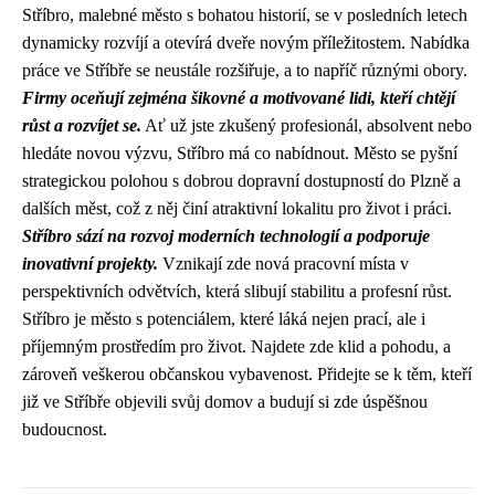
Stříbro, malebné město s bohatou historií, se v posledních letech
dynamicky rozvíjí a otevírá dveře novým příležitostem. Nabídka
práce ve Stříbře se neustále rozšiřuje, a to napříč různými obory.
Firmy oceňují zejména šikovné a motivované lidi, kteří chtějí
růst a rozvíjet se.
Ať už jste zkušený profesionál, absolvent nebo
hledáte novou výzvu, Stříbro má co nabídnout. Město se pyšní
strategickou polohou s dobrou dopravní dostupností do Plzně a
dalších měst, což z něj činí atraktivní lokalitu pro život i práci.
Stříbro sází na rozvoj moderních technologií a podporuje
inovativní projekty.
Vznikají zde nová pracovní místa v
perspektivních odvětvích, která slibují stabilitu a profesní růst.
Stříbro je město s potenciálem, které láká nejen prací, ale i
příjemným prostředím pro život. Najdete zde klid a pohodu, a
zároveň veškerou občanskou vybavenost. Přidejte se k těm, kteří
již ve Stříbře objevili svůj domov a budují si zde úspěšnou
budoucnost.