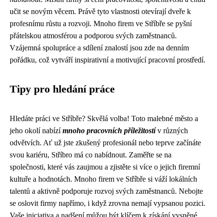
učit se novým věcem. Právě tyto vlastnosti otevírají dveře k
profesnímu růstu a rozvoji. Mnoho firem ve Stříbře se pyšní
přátelskou atmosférou a podporou svých zaměstnanců.
Vzájemná spolupráce a sdílení znalostí jsou zde na denním
pořádku, což vytváří inspirativní a motivující pracovní prostředí.
Tipy pro hledání práce
Hledáte práci ve Stříbře? Skvělá volba! Toto malebné město a
jeho okolí nabízí
mnoho pracovních příležitostí
v různých
odvětvích. Ať už jste zkušený profesionál nebo teprve začínáte
svou kariéru, Stříbro má co nabídnout. Zaměřte se na
společnosti, které vás zaujmou a zjistěte si více o jejich firemní
kultuře a hodnotách. Mnoho firem ve Stříbře si váží lokálních
talentů a aktivně podporuje rozvoj svých zaměstnanců. Nebojte
se oslovit firmy napřímo, i když zrovna nemají vypsanou pozici.
Vaše iniciativa a nadšení můžou být klíčem k získání vysněné