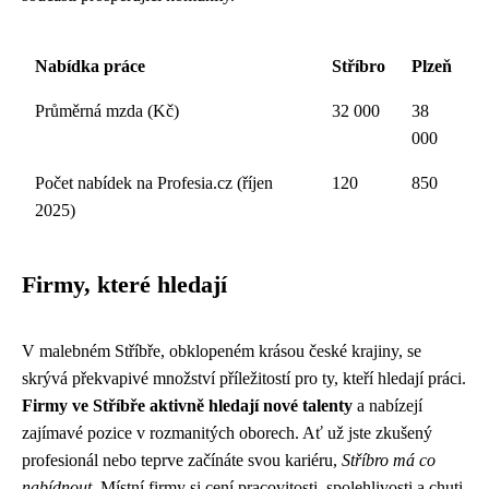
Nabídka práce
Stříbro
Plzeň
Průměrná mzda (Kč)
32 000
38
000
Počet nabídek na Profesia.cz (říjen
120
850
2025)
Firmy, které hledají
V malebném Stříbře, obklopeném krásou české krajiny, se
skrývá překvapivé množství příležitostí pro ty, kteří hledají práci.
Firmy ve Stříbře aktivně hledají nové talenty
a nabízejí
zajímavé pozice v rozmanitých oborech. Ať už jste zkušený
profesionál nebo teprve začínáte svou kariéru,
Stříbro má co
nabídnout
. Místní firmy si cení pracovitosti, spolehlivosti a chuti