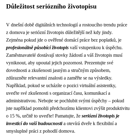
Důležitost seriózního životopisu
V dnešní době digitálních technologií a rostoucího trendu práce
z domova je seriózní životopis důležitější než kdy jindy.
Zejména pokud jde o ověřené domácí práce bez poplatků, je
profesionálně působící životopis
vaší vstupenkou k úspěchu.
Zaměstnavatelé dostávají stovky žádostí a váš životopis musí
vyniknout, aby upoutal jejich pozornost. Prezentujte své
dovednosti a zkušenosti jasným a stručným způsobem,
zdůrazněte relevantní znalosti a zaměřte se na výsledky.
Například, pokud se ucházíte o pozici virtuální asistentky,
uveďte své zkušenosti s organizací času, komunikací a
administrativou. Nebojte se pochlubit svými úspěchy – pokud
jste například pomohli předchozímu klientovi zvýšit produktivitu
o 15 %, určitě to uveďte! Pamatujte, že
seriózní životopis je
investicí do vaší budoucnosti
a otevírá dveře k flexibilní a
smysluplné práci z pohodlí domova.