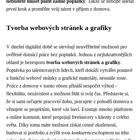
nebudete muset platit žádné poplatky
. Takže se nebojte udělat
první krok a proměňte svůj talent v příjem z domova.
Tvorba webových stránek a grafiky
V dnešní digitální době se otevírají neuvěřitelné možnosti pro
ověřené domácí práce bez poplatků. Jednou z nejlukrativnějších
oblastí je bezesporu
tvorba webových stránek a grafiky
.
Poptávka po talentovaných lidech, kteří dokáží vytvářet poutavé
a funkční webové stránky a grafické materiály, neustále roste.
Práce z domova
v tomto oboru přináší nespočet výhod -
flexibilitu, nezávislost a možnost řídit si svůj čas. Představte si,
že si sami určujete pracovní dobu, pracujete z pohodlí domova a
věnujete se projektům, které vás baví. Existuje mnoho platforem
a online komunit, které propojují freelancery s klienty z celého
světa. Díky tomu máte možnost získat cenné zkušenosti,
budovat si portfolio a
zvýšit svou konkurenceschopnost
na trhu