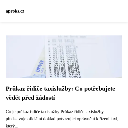
aproks.cz
Průkaz řidiče taxislužby: Co potřebujete
vědět před žádostí
Co je průkaz řidiče taxislužby Průkaz řidiče taxislužby
představuje oficiální doklad potvrzující oprávnění k řízení taxi,
který...