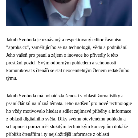
Jakub Svoboda je uznávaný a respektovaný editor časopisu
"aproks.cz", zaměřujícího se na technologii, vědu a podnikání.
Jeho vášeň pro psaní a zájem o inovace ho přivedly k této
prestižní pozici. Svým odborným pohledem a schopností
komunikovat s čtenáři se stal neocenitelným členem redakčního
týmu.
Jakub Svoboda má bohaté zkušenosti v oblasti žurnalistiky a
psaní článků na různá témata. Jeho nadšení pro nové technologie
ho vždy motivovalo hledat a sdílet zajímavé příběhy a informace
z oblasti digitálního světa. Díky svému otevřenému pohledu a
schopnosti porozumět složitým technickým konceptům dokáže
přiblížit čtenářům i ty nejsložitější informace z oblasti