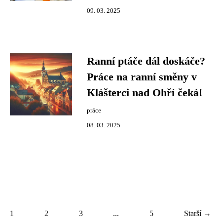
09. 03. 2025
Ranní ptáče dál doskáče?
Práce na ranní směny v
Klášterci nad Ohří čeká!
práce
08. 03. 2025
1
2
3
...
5
Starší →