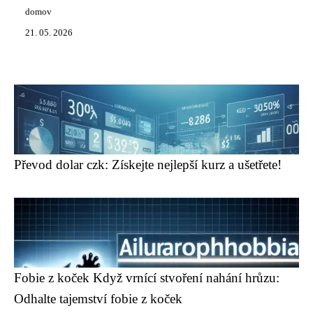
domov
21. 05. 2026
Převod dolar czk: Získejte nejlepší kurz a ušetřete!
Fobie z koček Když vrnící stvoření nahání hrůzu:
Odhalte tajemství fobie z koček