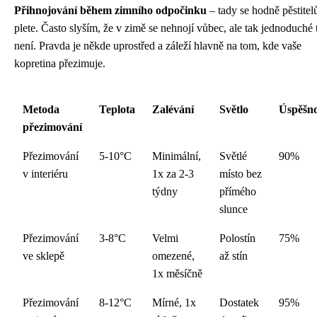
Přihnojování během zimního odpočinku
– tady se hodně pěstitel
plete. Často slyším, že v zimě se nehnojí vůbec, ale tak jednoduché 
není. Pravda je někde uprostřed a záleží hlavně na tom, kde vaše
kopretina přezimuje.
Metoda
Teplota
Zalévání
Světlo
Úspěšno
přezimování
Přezimování
5-10°C
Minimální,
Světlé
90%
v interiéru
1x za 2-3
místo bez
týdny
přímého
slunce
Přezimování
3-8°C
Velmi
Polostín
75%
ve sklepě
omezené,
až stín
1x měsíčně
Přezimování
8-12°C
Mírné, 1x
Dostatek
95%