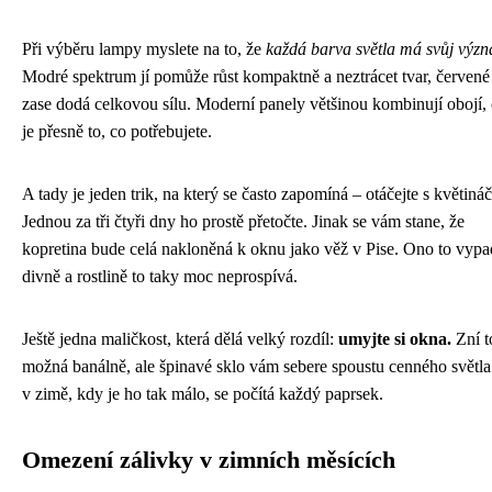
Při výběru lampy myslete na to, že
každá barva světla má svůj výz
Modré spektrum jí pomůže růst kompaktně a neztrácet tvar, červené
zase dodá celkovou sílu. Moderní panely většinou kombinují obojí,
je přesně to, co potřebujete.
A tady je jeden trik, na který se často zapomíná – otáčejte s květiná
Jednou za tři čtyři dny ho prostě přetočte. Jinak se vám stane, že
kopretina bude celá nakloněná k oknu jako věž v Pise. Ono to vypa
divně a rostlině to taky moc neprospívá.
Ještě jedna maličkost, která dělá velký rozdíl:
umyjte si okna.
Zní t
možná banálně, ale špinavé sklo vám sebere spoustu cenného světla
v zimě, kdy je ho tak málo, se počítá každý paprsek.
Omezení zálivky v zimních měsících