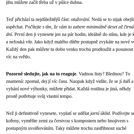
jihu můžete začít třeba už v půlce dubna.
Teď přichází ta nejdůležitější část:
otužování
. Nedá se to nijak obejít
uspěchat.
Počítejte s tím, že vám to zabere minimálně deset až čtrná
dní
. První den ji vynesete jen na pár hodin, ideálně do stínu, kde je 
a nefouká vítr. Jako když malého dítěte postupně zvykáte na nové v
Každý den pak můžete tu dobu venku trochu prodloužit a posunout 
víc na světlo.
Pozorně sledujte, jak na to reaguje
. Vadnou listy? Blednou? To
znamená: zpomal, dej jí víc času. Naopak když vidíte, že se jí daří a
vyhání nové výhonky, můžete přidat. Každá rostlina je jiná, někdy
prostě potřebuje svůj vlastní tempo.
Než ji definitivně vynesete, vyplatí se udělat
jarní úklid
. Podívejte s
kořeny, vyměňte zemi za čerstvou s kompostem nebo hnojivem s
postupným uvolňováním. Taky můžete trochu zastřihnout suché