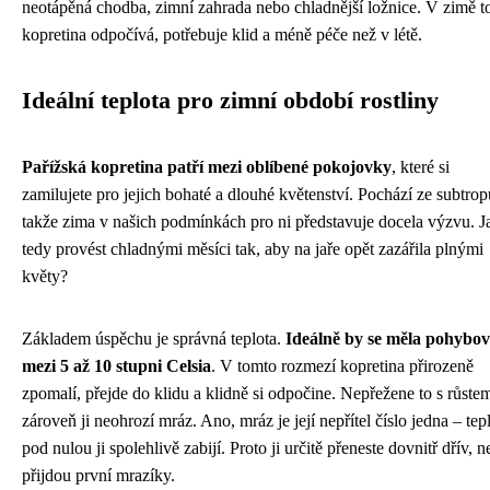
neotápěná chodba, zimní zahrada nebo chladnější ložnice. V zimě to
kopretina odpočívá, potřebuje klid a méně péče než v létě.
Ideální teplota pro zimní období rostliny
Pařížská kopretina patří mezi oblíbené pokojovky
, které si
zamilujete pro jejich bohaté a dlouhé květenství. Pochází ze subtrop
takže zima v našich podmínkách pro ni představuje docela výzvu. Ja
tedy provést chladnými měsíci tak, aby na jaře opět zazářila plnými
květy?
Základem úspěchu je správná teplota.
Ideálně by se měla pohybov
mezi 5 až 10 stupni Celsia
. V tomto rozmezí kopretina přirozeně
zpomalí, přejde do klidu a klidně si odpočine. Nepřežene to s růste
zároveň ji neohrozí mráz. Ano, mráz je její nepřítel číslo jedna – tep
pod nulou ji spolehlivě zabijí. Proto ji určitě přeneste dovnitř dřív, n
přijdou první mrazíky.