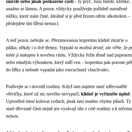
zmrzlé nebo jinak poškozené části
– ty pryč. Jsou hnědé, křehké,
snadno se lámou. A pozor, vždycky používejte pořádně naostřené
nůžky, které máte čisté. Ideálně si je před řezem otřete alkoholem –
předejdete tím šíření nemocí.
A teď pozor, nebojte se. Přezimovanou kopretinu klidně zkraťte o
půlku, někdy i o dvě třetiny.
Vypadá to možná drsně, ale věřte, že p
tohle ji nakopne k novému růstu
. Vždycky řežte těsně nad pupenem
nebo mladým výhonkem, který míří ven – kopretina pak poroste pě
do šířky a nebude vypadat jako rozcuchaný chuchvalec.
Podívejte se i dovnitř rostliny. Když tam najdete staré zdřevnatělé
větvičky, které už nic nového nevypučí,
klidně je vyřízněte úplně
.
Uprostřed musí kolovat vzduch, jinak tam snadno chytne plíseň. Ty
staré dřevnaté části stejně jen vysávají sílu z celé rostliny a k ničemu
nejsou.