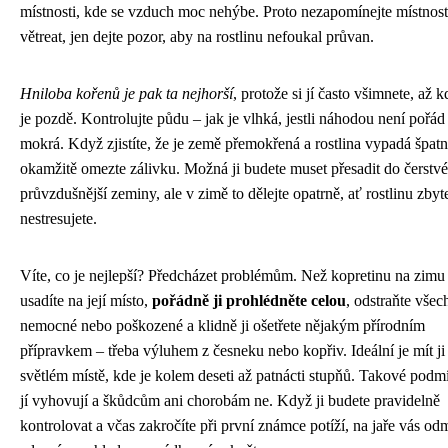
místnosti, kde se vzduch moc nehýbe. Proto nezapomínejte místnost
větreat, jen dejte pozor, aby na rostlinu nefoukal průvan.
Hniloba kořenů je pak ta nejhorší
, protože si jí často všimnete, až 
je pozdě. Kontrolujte půdu – jak je vlhká, jestli náhodou není pořád
mokrá. Když zjistíte, že je země přemokřená a rostlina vypadá špatn
okamžitě omezte zálivku. Možná ji budete muset přesadit do čerstvé
průvzdušnější zeminy, ale v zimě to dělejte opatrně, ať rostlinu zby
nestresujete.
Víte, co je nejlepší? Předcházet problémům. Než kopretinu na zimu
usadíte na její místo,
pořádně ji prohlédněte celou
, odstraňte všec
nemocné nebo poškozené a klidně ji ošetřete nějakým přírodním
přípravkem – třeba výluhem z česneku nebo kopřiv. Ideální je mít ji
světlém místě, kde je kolem deseti až patnácti stupňů. Takové pod
jí vyhovují a škůdcům ani chorobám ne. Když ji budete pravidelně
kontrolovat a včas zakročíte při první známce potíží, na jaře vás od