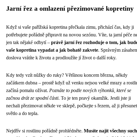
Jarní řez a omlazení přezimované kopretiny
Když si vaše pařížská kopretina přečkala zimu, přichází čas, kdy ji
potřebujete pořádně připravit na novou sezónu. Víte, ta jarní péče n
jen tak nějaké odbytí –
právě jarní řez rozhoduje o tom, jak bud
vaše kopretina vypadat a jak bohatě zakvetе
. Správným zásahem
doslova vrátíte k životu a prodloužíte jí život o další roky.
Kdy tedy vzít nůžky do ruky? Většinou koncem března, někdy
začátkem dubna – prostě když už venku nejsou velké mrazy a rostl
začíná pomalu ožívat.
Poznáte to podle nových výhonků, které se
začnou drát ze spodní části
. To je ten pravý okamžik. Jestli jste ji
nechali přezimovat někde ve sklepě, počkejte s řezem, až ji přesune
světlo a do tepla.
Nejdřív si rostlinu pořádně prohlédněte.
Musíte najít všechny such