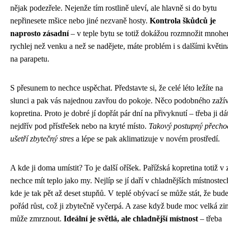
nějak podezřele. Nejenže tím rostlině uleví, ale hlavně si do bytu
nepřinesete mšice nebo jiné nezvaně hosty.
Kontrola škůdců je
naprosto zásadní
– v teple bytu se totiž dokážou rozmnožit mnoh
rychlej než venku a než se nadějete, máte problém i s dalšími květi
na parapetu.
S přesunem to nechce uspěchat. Představte si, že celé léto ležíte na
slunci a pak vás najednou zavřou do pokoje. Něco podobného zažív
kopretina. Proto je dobré jí dopřát pár dní na přivyknutí – třeba ji dá
nejdřív pod přístřešek nebo na kryté místo.
Takový postupný přechod
ušetří zbytečný stres
a lépe se pak aklimatizuje v novém prostředí.
A kde ji doma umístit? To je další oříšek. Pařížská kopretina totiž v
nechce mít teplo jako my. Nejlíp se jí daří v chladnějších místnostec
kde je tak pět až deset stupňů. V teplé obývací se může stát, že bud
pořád růst, což ji zbytečně vyčerpá. A zase když bude moc velká zi
může zmrznout.
Ideální je světlá, ale chladnější místnost
– třeba