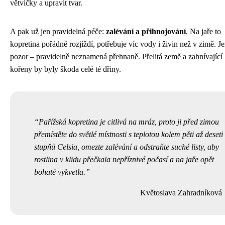
větvičky a upravit tvar.
A pak už jen pravidelná péče:
zalévání a přihnojování
. Na jaře to
kopretina pořádně rozjíždí, potřebuje víc vody i živin než v zimě. J
pozor – pravidelně neznamená přehnaně. Přelitá země a zahnívající
kořeny by byly škoda celé té dřiny.
Pařížská kopretina je citlivá na mráz, proto ji před zimou
přemístěte do světlé místnosti s teplotou kolem pěti až deseti
stupňů Celsia, omezte zalévání a odstraňte suché listy, aby
rostlina v klidu přečkala nepříznivé počasí a na jaře opět
bohatě vykvetla.
Květoslava Zahradníková