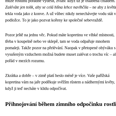
může rostlinu pořádně vyděsit, zvlášť když už je oslabená chladem.
Zaléváte jen tolik, aby se celá hlína lehce navlhčila
– ne aby z květi
tekla voda jako z konve. A už vůbec nikdy nenechávejte vodu stát v
podložce. To je jako pozvat kořeny ke společné sebevraždě.
Pozor ještě na jednu věc. Pokud máte kopretinu ve vlhké místnosti,
třeba v koupelně nebo ve sklepě, tam se voda odpařuje mnohem
pomaleji. Takže pozor na přelévání. Naopak v přetopené obýváku s
vysušeným vzduchem možná budete muset zalévat o trochu víc – al
pořád v mezích rozumu.
Zkrátka a dobře – v zimě platí heslo méně je více. Vaše pařížská
kopretina vám na jaře poděkuje svěžím růstem a nádhernými květy,
když ji teď necháte v klidu odpočívat.
Přihnojování během zimního odpočinku rostl