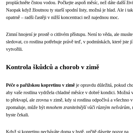
propláchněte čistou vodou. Počkejte aspoň měsíc, než dáte další živ
Naopak když žloutnou ty starší spodní listy, možná je hlad. Ale i tak
opatrně – radši častěji v nižší koncentraci než najednou moc.
Zimní hnojení je prostě o citlivém přístupu. Není to věda, ale musíte
sledovat, co rostlina potřebuje právě teď, v podmínkách, které jste jí
vytvořili.
Kontrola škůdců a chorob v zimě
Péče o pařížskou kopretinu v zimě
je opravdu důležitá, pokud chc
aby vaše rostlina vydržela chladné měsíce v dobré kondici. Možná 
to překvapí, ale zrovna v zimě, kdy si rostlina odpočívá a všechno v
zpomaluje, může být
mnohem zranitelnější vůči různým nešvárům
,
byste čekali.
Když si kopretinu necháváte doma v bytě, určitě dávejte pozor na