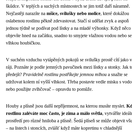
škůdce. V teplých a suchých místnostech se jim totiž daří náramně.
Nejčastěji narazíte na
mšice, svilušky nebo molice
, které dokážou
oslabenou rostlinu pěkně zdevastovat. Stačí si udělat zvyk a aspoň
jednou týdně se podívat pod lístky a na mladé výhonky. Když něco
objevíte hned na začátku, snadno to smyjete vlažnou vodou nebo se
vlhkou houbičkou.
V suchém vzduchu vytápěných pokojů se svilušky prostě cítí jako v
ráji. Poznáte je podle jemných pavučinek mezi lístky a stonky. Jak 
předejít?
Pravidelně rostlinu postříkejte jemnou mlhou
a snažte se
udržovat kolem ní vyšší vlhkost. Třeba postavte vedle misku s vod
nebo použijte zvlhčovač – opravdu to pomůže.
Houby a plísně jsou další nepříjemnost, na kterou musíte myslet.
Kd
rostlinu zaléváte moc často, je zima a málo světla
, vytváříte ideál
prostředí pro různé hniloba a plísně. Šedá plíseň se může objevit vš
– na listech i stoncích, zvlášť když máte kopretinu v chladnější