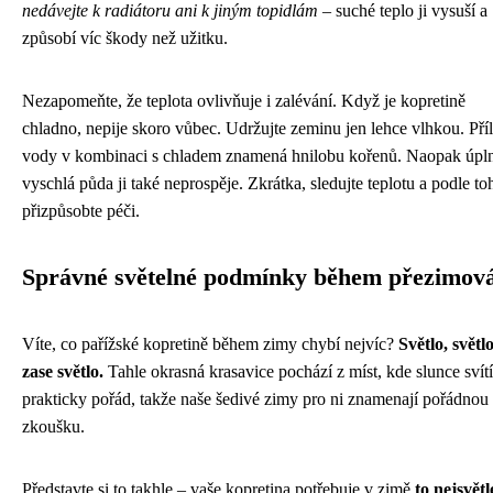
nedávejte k radiátoru ani k jiným topidlám
– suché teplo ji vysuší a
způsobí víc škody než užitku.
Nezapomeňte, že teplota ovlivňuje i zalévání. Když je kopretině
chladno, nepije skoro vůbec. Udržujte zeminu jen lehce vlhkou. Příl
vody v kombinaci s chladem znamená hnilobu kořenů. Naopak úpl
vyschlá půda ji také neprospěje. Zkrátka, sledujte teplotu a podle to
přizpůsobte péči.
Správné světelné podmínky během přezimov
Víte, co pařížské kopretině během zimy chybí nejvíc?
Světlo, světl
zase světlo.
Tahle okrasná krasavice pochází z míst, kde slunce svítí
prakticky pořád, takže naše šedivé zimy pro ni znamenají pořádnou
zkoušku.
Představte si to takhle – vaše kopretina potřebuje v zimě
to nejsvětl