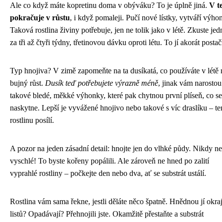
Ale co když máte kopretinu doma v obýváku? To je úplně jiná.
V t
pokračuje v růstu
, i když pomaleji. Pučí nové lístky, vytváří výho
Taková rostlina živiny potřebuje, jen ne tolik jako v létě. Zkuste je
za tři až čtyři týdny, třetinovou dávku oproti létu. To jí akorát postač
Typ hnojiva? V zimě zapomeňte na ta dusíkatá, co používáte v létě 
bujný růst.
Dusík teď potřebujete výrazně méně
, jinak vám narostou
takové bledé, měkké výhonky, které pak chytnou první plíseň, co se
naskytne. Lepší je vyvážené hnojivo nebo takové s víc draslíku – te
rostlinu posílí.
A pozor na jeden zásadní detail: hnojte jen do vlhké půdy. Nikdy n
vyschlé! To byste kořeny popálili. Ale zároveň ne hned po zalití
vyprahlé rostliny – počkejte den nebo dva, ať se substrát ustálí.
Rostlina vám sama řekne, jestli děláte něco špatně. Hnědnou jí okra
listů? Opadávají? Přehnojili jste. Okamžitě přestaňte a substrát