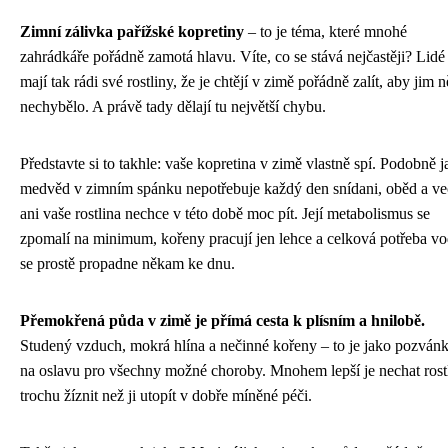
Zimní zálivka pařížské kopretiny
– to je téma, které mnohé
zahrádkáře pořádně zamotá hlavu. Víte, co se stává nejčastěji? Lidé
mají tak rádi své rostliny, že je chtějí v zimě pořádně zalít, aby jim 
nechybělo. A právě tady dělají tu největší chybu.
Představte si to takhle: vaše kopretina v zimě vlastně spí. Podobně 
medvěd v zimním spánku nepotřebuje každý den snídani, oběd a več
ani vaše rostlina nechce v této době moc pít. Její metabolismus se
zpomalí na minimum, kořeny pracují jen lehce a celková potřeba v
se prostě propadne někam ke dnu.
Přemokřená půda v zimě je přímá cesta k plísním a hnilobě.
Studený vzduch, mokrá hlína a nečinné kořeny – to je jako pozván
na oslavu pro všechny možné choroby. Mnohem lepší je nechat rost
trochu žíznit než ji utopít v dobře míněné péči.