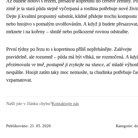
Až budete hotovi s řezem, přesaďte kopretinu do čerstvé zeminy. P
zimě je ta stará půda stejně vyčerpaná a rostlina potřebuje nové živi
Dejte jí kvalitní propustný substrát, klidně přidejte trochu kompostu
nebo hnojivo s pomalým uvolňováním. A když ji budete přesazovat
mrknete i na kořeny – shnilé nebo poškozené rovnou odstraňte.
První týdny po řezu to s kopretinou příliš nepřehánějte. Zalévejte
pravidelně, ale rozumně – půda má být vlhká, ne rozmočená.
A kdy
přezimovala ve tmě, postupně ji zvykejte na slunce
, ať mladé výhon
nespálíte. Hnojit zatím taky moc nemusíte, ta chudinka potřebuje ča
vzpamatovat.
Našli jste v článku chybu?
Kontaktujte nás
Publikováno: 21. 05. 2026
Kategorie:
d