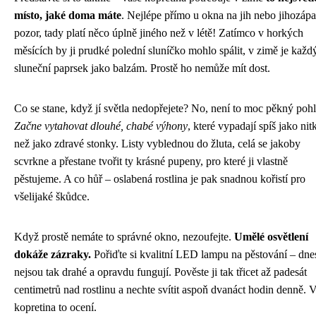
místo, jaké doma máte
. Nejlépe přímo u okna na jih nebo jihozáp
pozor, tady platí něco úplně jiného než v létě! Zatímco v horkých
měsících by ji prudké polední sluníčko mohlo spálit, v zimě je každ
sluneční paprsek jako balzám. Prostě ho nemůže mít dost.
Co se stane, když jí světla nedopřejete? No, není to moc pěkný pohl
Začne vytahovat dlouhé, chabé výhony
, které vypadají spíš jako nit
než jako zdravé stonky. Listy vyblednou do žluta, celá se jakoby
scvrkne a přestane tvořit ty krásné pupeny, pro které ji vlastně
pěstujeme. A co hůř – oslabená rostlina je pak snadnou kořistí pro
všelijaké škůdce.
Když prostě nemáte to správné okno, nezoufejte.
Umělé osvětlení
dokáže zázraky.
Pořiďte si kvalitní LED lampu na pěstování – dne
nejsou tak drahé a opravdu fungují. Pověste ji tak třicet až padesát
centimetrů nad rostlinu a nechte svítit aspoň dvanáct hodin denně. 
kopretina to ocení.