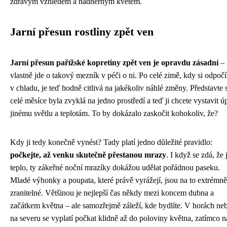
zdravým vzhledem a nádherným květem.
Jarní přesun rostliny zpět ven
Jarní přesun pařížské kopretiny zpět ven je opravdu zásadní
–
vlastně jde o takový mezník v péči o ni. Po celé zimě, kdy si odpočí
v chladu, je teď hodně citlivá na jakékoliv náhlé změny. Představte s
celé měsíce byla zvyklá na jedno prostředí a teď ji chcete vystavit ú
jinému světlu a teplotám. To by dokázalo zaskočit kohokoliv, že?
Kdy ji tedy konečně vynést? Tady platí jedno důležité pravidlo:
počkejte, až venku skutečně přestanou mrazy
. I když se zdá, že 
teplo, ty zákeřné noční mrazíky dokážou udělat pořádnou paseku.
Mladé výhonky a poupata, které právě vyrážejí, jsou na to extrémně
zranitelné. Většinou je nejlepší čas někdy mezi koncem dubna a
začátkem května – ale samozřejmě záleží, kde bydlíte. V horách ne
na severu se vyplatí počkat klidně až do poloviny května, zatímco n