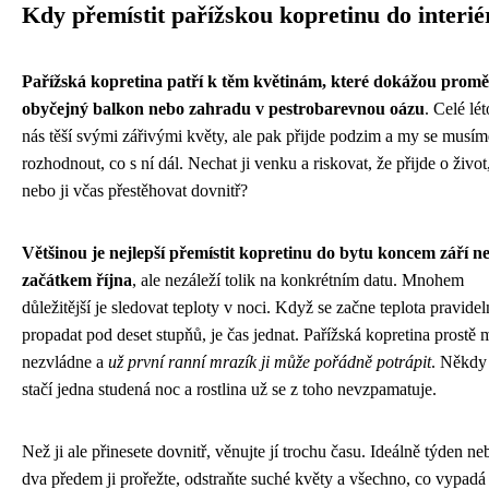
Kdy přemístit pařížskou kopretinu do interié
Pařížská kopretina patří k těm květinám, které dokážou promě
obyčejný balkon nebo zahradu v pestrobarevnou oázu
. Celé lét
nás těší svými zářivými květy, ale pak přijde podzim a my se musím
rozhodnout, co s ní dál. Nechat ji venku a riskovat, že přijde o život
nebo ji včas přestěhovat dovnitř?
Většinou je nejlepší přemístit kopretinu do bytu koncem září n
začátkem října
, ale nezáleží tolik na konkrétním datu. Mnohem
důležitější je sledovat teploty v noci. Když se začne teplota pravidel
propadat pod deset stupňů, je čas jednat. Pařížská kopretina prostě 
nezvládne a
už první ranní mrazík ji může pořádně potrápit
. Někdy
stačí jedna studená noc a rostlina už se z toho nevzpamatuje.
Než ji ale přinesete dovnitř, věnujte jí trochu času. Ideálně týden ne
dva předem ji prořežte, odstraňte suché květy a všechno, co vypadá