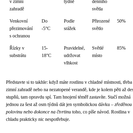
v zimní
týdně
denního
zahradě
světla
Venkovní
Do
Podle
Přirozené
50%
přezimování
-5°C
srážek
světlo
s ochranou
Řízky v
15-
Pravidelné,
Světlé
85%
substrátu
18°C
udržovat
místo
vlhkost
Představte si to takhle: když máte rostlinu v chladné místnosti, třeba
zimní zahradě nebo na nezatopené verandě, kde je kolem pěti až des
stupňů, tam opravdu spí. Tam hnojení téměř zastavíte. Stačí možná
jednou za šest až osm týdnů dát jen symbolickou dávku –
zředěnou
polovinu nebo dokonce na čtvrtinu
toho, co píše návod. Rostlina v
chladu prakticky nic nespotřebuje.