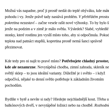
Možná vás napadne, proč ji prostě nedát do teplé obýváku, kde mát
pohodu i vy. Jenže právě tady nastává problém.
V přehřátém prosto
pokretina nezastaví
– začne vesele rašit nové výhonky. To by bylo f
jenže na podzim a v zimě je málo světla. Výsledek? Slabé, vybledlé
stonky, které rostlinu jen vysílí místo toho, aby si odpočinula. Pokud
teplota nad patnáct stupňů, kopretina prostě nemá šanci správně
přezimovat.
Kde tedy pro ni najít to pravé místo?
Potřebujete chladný prostor,
kde ale nezamrzne
. Nevytápěná chodba, zimní zahrada, skleník n
světlý sklep – to jsou ideální varianty. Důležité je i světlo – i když
odpočívá, nějaké to denní světlo potřebuje k základním životním
pochodům.
Bydlíte v bytě a nevíte si rady? Hledejte nejchladnější kout. Třeba u
balkónových dveří, v nevytápěné ložnici nebo na chodbě.
Rozhodně